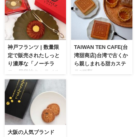
神戸フランツ | 数量限
TAIWAN TEN CAFE(台
定で販売されたしっと
湾甜商店)台湾で古くか
り濃厚な「ノーチラ
ら親しまれる甜カステ
ス〜居留地キャラメル
ラ2種類
ブラウニー〜」でカフ
2017年台湾甜商店として梅田
阪急三番街に誕生した台湾ス
ェタイム
イーツカフェ。もっちり＆ず
神戸フランツ 数量限定スイー
っしり＆超高密度な生地のプ
ツ「ノーチラス〜居留地キャ
ルプル甜カステラは濃厚な味
ラメルブラウニー」を紹介。
わいでカフェタイムやちょっ
しっとり濃厚な味わいで、カ
とした手土産にもぴったりで
フェタイムに楽しみたい神戸
す。
発の人気スイーツを実食レビ
大阪の人気ブランド
ューします。