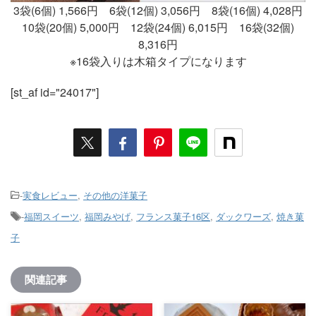
3袋(6個) 1,566円 6袋(12個) 3,056円 8袋(16個) 4,028円
10袋(20個) 5,000円 12袋(24個) 6,015円 16袋(32個)
8,316円
※16袋入りは木箱タイプになります
[st_af id="24017"]
-
実食レビュー
,
その他の洋菓子
-
福岡スイーツ
,
福岡みやげ
,
フランス菓子16区
,
ダックワーズ
,
焼き菓
子
関連記事