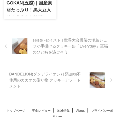
GOKAN(五感) | 国産素
材たっぷり！黒大豆入
り「ええもんサブレ」
大阪北浜に本店を構えるブラ
ンドで関西のみで展開。人・
鮮度・素材・旬・和にこだわ
seiste -セイスト | 世界大会優勝の瀧島シェ
ったお菓子作りがモットー。
フが手掛けるクッキー缶「Everyday」至福
五感で多く使用される黒豆を
使用した香ばしいサブレは大
のひと時を過ごそう
阪みやげの新定番として人気
があります。
DANDELION(ダンデライオン) | 添加物不
使用のカカオの贈り物 クッキーアソート
メント
トップページ
実食レビュー
地域特集
About
プライバシーポ
リシー