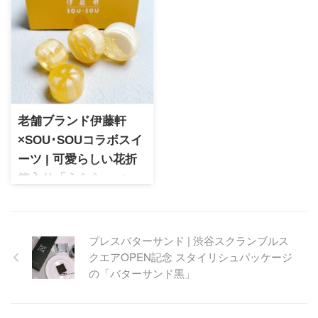
を徹底紹介！
ョコラ)
宗家 源 吉兆庵の三越伊勢丹限
セバスチャン・ブイエ サロ
定スイーツ「翡翠ぜりぃ」を
ン・デュ・ショコラ2024限
徹底レビュー！老舗ブランド
定！セバスチャン・ブイエの
ならではの高級感と、マスカ
新作「ガナッシュサンド（ベ
ットオブアレキサンドリアを
リー＆ショコラ）」を実食レ
使った贅沢な味わいを詳しく
ビュー。
紹介します。
老舗ブランド伊藤軒
×SOU･SOUコラボスイ
ーツ | 可愛らしい花折
箱入り「うらら・べっ
こう飴」
京都の老舗和菓子ブランド伊
藤軒とポップなテキスタイル
プレスバターサンド | 渋谷スクランブルス
で人気のSOU･SOUとのコラボ
クエアOPEN記念 スタイリシュパッケージ
京菓子。ポップな和菓子は外
の「バターサンド黒」
国の方にも人気のおみやげで
す。かわいらしいデザインで
お土産やプチギフトとしてオ