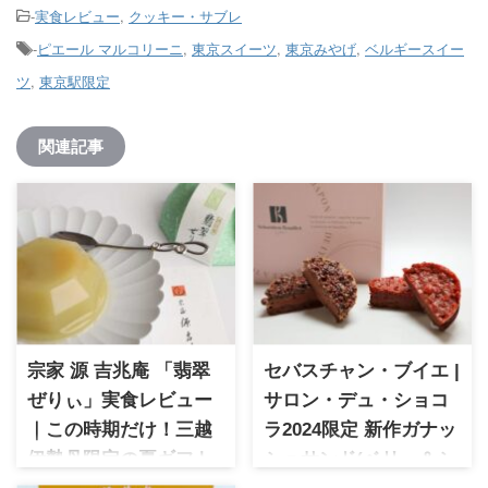
-
実食レビュー
,
クッキー・サブレ
-
ピエール マルコリーニ
,
東京スイーツ
,
東京みやげ
,
ベルギースイー
ツ
,
東京駅限定
関連記事
宗家 源 吉兆庵 「翡翠
セバスチャン・ブイエ |
ぜりぃ」実食レビュー
サロン・デュ・ショコ
｜この時期だけ！三越
ラ2024限定 新作ガナッ
伊勢丹限定の夏ギフト
シュサンド(ベリー＆シ