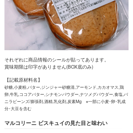
それぞれに商品情報のシールが貼ってあります。
賞味期限は印字がありません(BOX底のみ)
【記載原材料名】
砂糖,小麦粉,バター,ジンジャー砂糖清,アーモンド,カカオマス,鶏
卵,牛乳,ココアバター,シナモンパウダー,ナツメグパウダー,食塩,バ
ニラビーンズ/膨張剤,酒精,乳化剤,炭素Mg ※一部に小麦･卵･乳成
分･大豆を含む
マルコリーニ ビスキュイの見た目と味わい