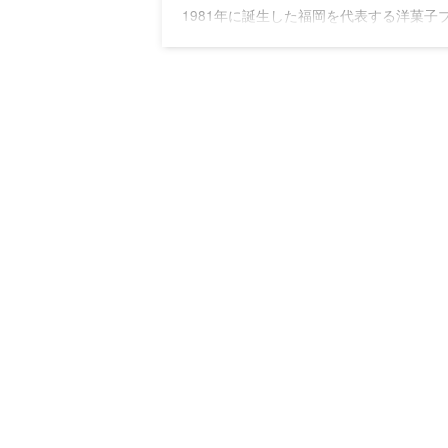
1981年に誕生した福岡を代表する洋菓子
ド「フランス菓子16区」新食感で繊細で
味わいが特徴のダックワーズはまさに16
生まれた逸品。