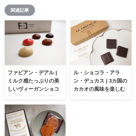
関連記事
ファビアン・デアル |
ル・ショコラ・アラ
ミルク感たっぷりの美
ン・デュカス | 3カ国の
しいヴィーガンショコ
カカオの風味を楽しむ
ラ「フィリップタワー
「ガナッシュ・オリジ
５種」
ン」
ファビアン・デアル ミルク感
ル・ショコラ・アラン・デュ
たっぷりのヴィーガンショコ
カス フレンチの巨匠アラン・
ラ「フィリップタワー」５種
デュカス氏が手掛けるショコ
を実食レビュー。美しい見た
ラブランド。今回は3カ国のカ