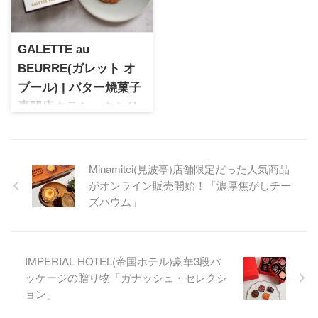
目と繊細な味わいが魅力で
カオの個性を堪能できる「ガ
す。
ナッシュ・オリジン」をご紹
介。サロン・デュ・ショコラ
GALETTE au
で購入しました！
BEURRE(ガレット オ
ブール) | バター焼菓子
専門店クラシックシリ
ーズ「ガレット フィー
ユ」
2020年にモロゾフより誕生し
Minamitei(見波亭)店舗限定だった人気商品
たバターを楽しむ焼き菓子専
がオンライン販売開始！「濃厚焦がしチー
門店。フランス、イズニーバ
ズバウム」
ターを使用した香り豊かな焼
き菓子。単品は小ぶりでちょ
っとしたプレゼントやお土産
にぴったりのサイズ。百貨店5
IMPERIAL HOTEL(帝国ホテル)豪華3段パ
店舗のみ展開の希少なスイー
ッケージの贈り物「ガナッシュ・セレクシ
ツです。
ョン」