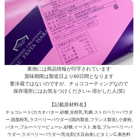
裏側には商品情報が印字されています
賞味期限は製造日より60日間となります
要冷蔵ではないのですが、チョココーティングなので
保存場所にはお気をつけください←溶かした人(笑)
【記載原材料名】
チョコレート(カカオバター,砂糖,全粉乳,乳糖,ストロベリーパウダ
ー,脱脂粉乳,ラズベリーパウダー)(国内製造,フランス製造),小麦粉,
バター,ブルーベリーピューレ,砂糖,イースト,食塩,ブルーベリーパ
ウダー,ラズベリーパウダー/乳化剤(大豆由来),ビタミンC,着色料