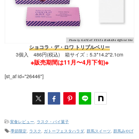
ショコラ・デ・ロワ トリプルベリー
3個入 486円(税込) 箱サイズ：5.3*14.2*2.1cm
※販売期間は11月〜4月下旬)※
[st_af id="26446"]
-
実食レビュー
,
ラスク・パイ菓子
-
季節限定
,
ラスク
,
ガトーフェスタハラダ
,
群馬スイーツ
,
群馬みやげ