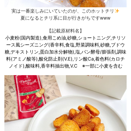
実は一番楽しみにいていたのが、このホットチリ
夏になるとチリ系に目が行きがちですwww
【記載原材料名】
小麦粉(国内製造),食用こめ油,砂糖,ショートニング,チリソ
ース風シーズニング(香辛料,食塩,野菜調味料,砂糖,ブドウ
糖,デキストリン,蛋白加水分解物),塩,パン酵母/膨張剤,調味
料(アミノ酸等),酸化防止剤(V.E),リン酸Ca,着色料(カロチ
ノイド),酸味料,香辛料抽出物,V.C ※一部に小麦を含む