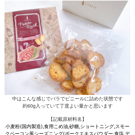
中はこんな感じでバラでビニールに詰めた状態です
約60g入っていて丁度よい量かと思います
【記載原材料名】
小麦粉(国内製造),食用こめ油,砂糖,ショートニング,スモー
クベーコン風シーズニング(ポークエキスパウダー,食塩,デ