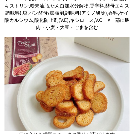
キストリン,粉末油脂,たん白加水分解物,香辛料,酵母エキス
調味料),塩,パン酵母/膨張剤,調味料(アミノ酸等),香料,ケイ
酸カルシウム,酸化防止剤(V.E),キシロース,V.C ※一部に豚
肉・小麦・大豆・ごまを含む