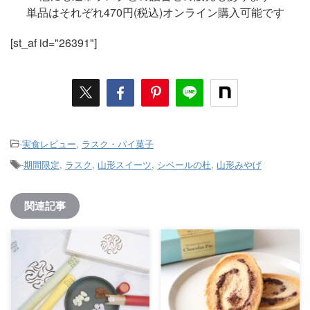
単品はそれぞれ470円(税込)オンライン購入可能です
[st_af id="26391"]
-
実食レビュー
,
ラスク・パイ菓子
-
期間限定
,
ラスク
,
山形スイーツ
,
シベールの杜
,
山形みやげ
関連記事