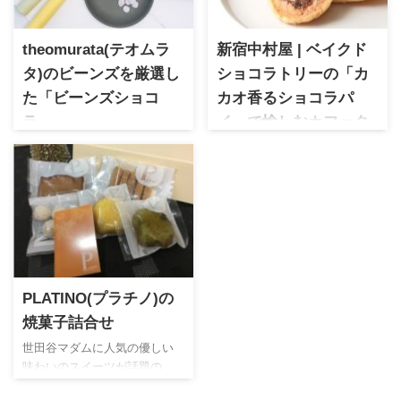
theomurata(テオムラ
新宿中村屋 | ベイクド
タ)のビーンズを厳選し
ショコラトリーの「カ
た「ビーンズショコ
カオ香るショコラパ
ラ」
イ」で愉しむカフェタ
大分県由布院にある山荘無量
イム
塔がプロデュースするチョコ
新宿中村屋 洋菓子部門で誕生
レートブランド「テオムラ
した「ベイクドショコラトリ
タ」上品＆上質なスイーツの
ー」はスーパー等で手軽に購
数々は素敵なパッケージに詰
入できるスイーツ。「カカオ
められて極上の贈り物として
香るショコラパイ」は手土産
人気があります。大切な方へ
やカフェタイムにぴったりの
の贈り物にオススメです。
焼き菓子です。
PLATINO(プラチノ)の
焼菓子詰合せ
世田谷マダムに人気の優しい
味わいのスイーツが話題の
PLATINO(プラチノ)さんの焼菓