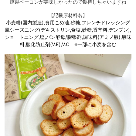
燻製ベーコンが美味しかったので期待しちゃいますね
【記載原材料名】
小麦粉(国内製造),食用こめ油,砂糖,フレンチドレッシング
風シーズニング(デキストリン,食塩,砂糖,香辛料,デンプン),
ショートニング,塩,パン酵母/膨張剤,調味料(アミノ酸),酸味
料,酸化防止剤(V.E),V.C ※一部に小麦を含む