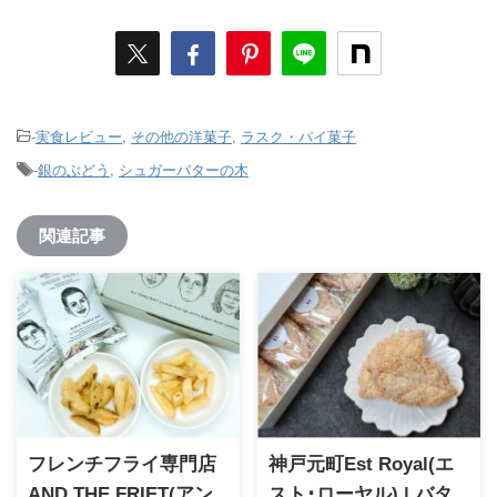
-
実食レビュー
,
その他の洋菓子
,
ラスク・パイ菓子
-
銀のぶどう
,
シュガーバターの木
関連記事
フレンチフライ専門店
神戸元町Est Royal(エ
AND THE FRIET(アン
スト･ローヤル) | バタ