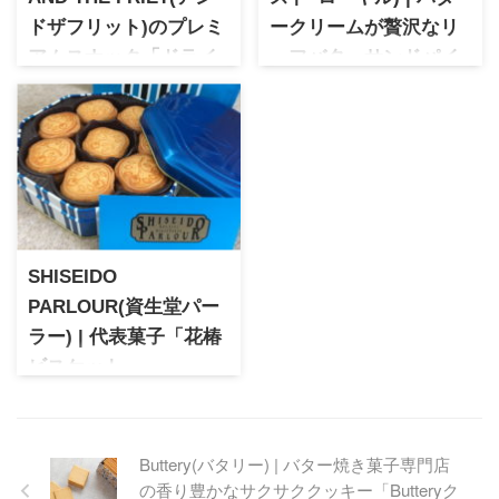
ドザフリット)のプレミ
ークリームが贅沢なリ
アムスナック「ドライ
ーフバターサンドパイ
フリット詰合せ」
1988年誕生の洋菓子ブラン
ド。現在は神戸南京町に本店
東京広尾にフレンチフライ専
を構え、リーフパイやシュー
門店として誕生したAND THE
クリームが人気のお店です。
FRIED。贈り物用のドライフ
ボリューム感のあるリーフパ
リットはプレミアムスナック
イは濃厚なバタークリームを
として話題になった人気商
サンドした贅沢パイ。贈答品
品。デザイン性の高いパッケ
や手土産にぴったり
ージも魅力でプレゼントにぴ
SHISEIDO
ったりのスイーツです。
PARLOUR(資生堂パー
ラー) | 代表菓子「花椿
ビスケット」
1902年誕生の老舗人気ブラン
ドが手掛けるおしゃれな缶入
り焼菓子をお取り寄せ。昭和
Buttery(バタリー) | バター焼き菓子専門店
初期から変わらぬ素朴な味わ
の香り豊かなサクサククッキー「Butteryク
いのビスケットをご紹介。ラ