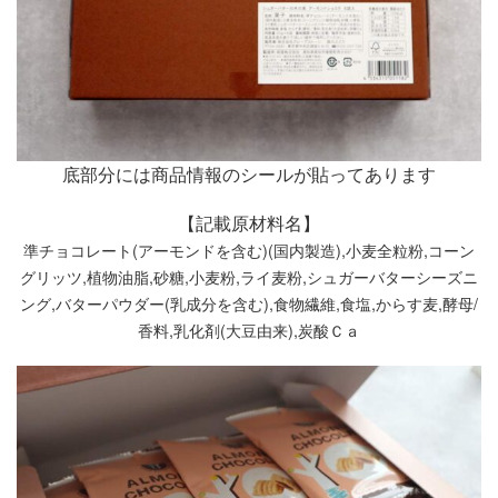
底部分には商品情報のシールが貼ってあります
【記載原材料名】
準チョコレート(アーモンドを含む)(国内製造),小麦全粒粉,コーン
グリッツ,植物油脂,砂糖,小麦粉,ライ麦粉,シュガーバターシーズニ
ング,バターパウダー(乳成分を含む),食物繊維,食塩,からす麦,酵母/
香料,乳化剤(大豆由来),炭酸Ｃａ