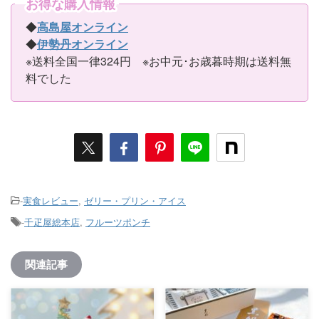
お得な購入情報
◆
高島屋オンライン
◆
伊勢丹オンライン
※送料全国一律324円 ※お中元･お歳暮時期は送料無
料でした
-
実食レビュー
,
ゼリー・プリン・アイス
-
千疋屋総本店
,
フルーツポンチ
関連記事