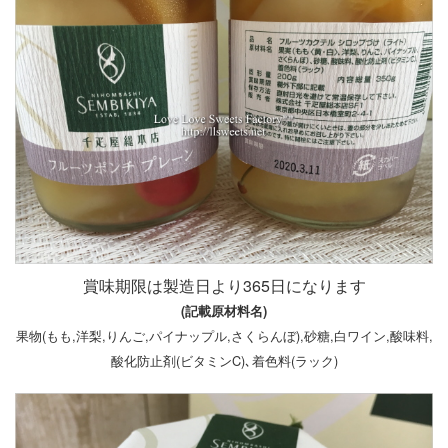
賞味期限は製造日より365日になります
(記載原材料名)
果物(もも,洋梨,りんご,パイナップル,さくらんぼ),砂糖,白ワイン,酸味料,
酸化防止剤(ビタミンC)､着色料(ラック)