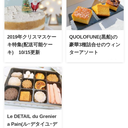
2019年クリスマスケー
QUOLOFUNE(黒船)の
キ特集(配送可能ケー
豪華3種詰合せのウィン
キ) 10/15更新
ターアソート
各百貨店のクリスマスケーキ
和洋菓子ブランドとして有名
受付が開始になりました。毎
なQUOLOFUNE(黒船)のウィン
年人気ブランドは品切れも早
ターギフトとして人気の詰合
いのでお早めにチェックして
せ。すべて個包装で百貨店で
くださいませ。こちらでは遠
取扱うギフトになります。通
方の方や贈り物として用の配
年販売のないスイーツの入っ
送可能ケーキの情報をまとめ
た詰合せはお歳暮としておす
てみました。
すめの逸品。
Le DETAIL du Grenier
a Pain(ル･デタイユ･デ