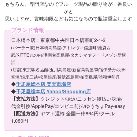
もちろん、専門店なのでフルーツ現品の贈り物が一番良い
かと
思いますが、賞味期限なども気になるので瓶詰重宝します
ブランド情報
日本橋本店：東京都中央区日本橋室町2-1-2
(パーラー兼)日本橋高島屋/アトレヴィ信濃町/池袋西
武/KITTE丸の内/港南台高島屋/タカシマヤフードメゾン新横
浜
(店舗)東京駅名品館/玉川高島屋/新宿高島屋/新宿伊勢丹/羽田
空港/銀座三越/松屋銀座/横浜高島屋/柏高島屋/浦和伊勢丹
◆
千疋屋総本店 楽天市場店
◆
千疋屋総本店 Yahoo!Shopping店
【支払方法】
クレジット/振込/ニッセン後払い決済/
代金引換/ApplePay/コンビニ前払/ゆうちょPay-easy
【配送方法】
ヤマト運輸 全国一律864円/クール
1,080円