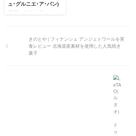
ュ･グルニエ･ア･パン)
のフールセック
フランスの人気ブランド
「ル・グルニエ・ア・パン」
のお菓子に特化した限定ショ
ップのクラシックなクッキー
缶。伊勢丹限定であっさり素
朴な味わいの詰合せは特別な
贈り物、手みやげにぴったり
のスイーツです♡
きのとや | フィナンシェ アンジェトワールを実
食レビュー 北海道産素材を使用した人気焼き
菓子