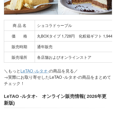
商 品 名
ショコラドゥーブル
価 格
丸BOXタイプ 1,728円 化粧箱ギフト 1,944
販売時期
通年販売
販売場所
各店舗およびオンラインストア
＼もっと
LeTAO -ルタオ-
の商品を見る／
→実際にお取り寄せしたLeTAO -ルタオ-の商品をまとめて
チェック！
LeTAO -ルタオ- オンライン販売情報( 2026年更
新版)