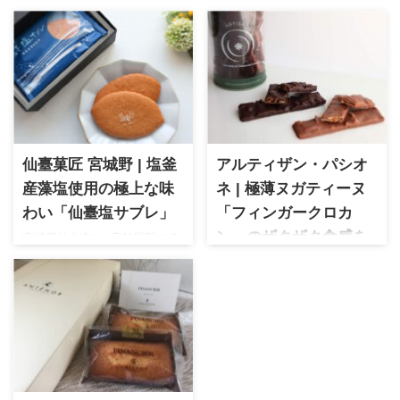
仙臺菓匠 宮城野 | 塩釜
アルティザン・パシオ
産藻塩使用の極上な味
ネ | 極薄ヌガティーヌ
わい「仙臺塩サブレ」
「フィンガークロカ
宮城県仙台市に4店舗展開する
ン」のザクザク食感を
和菓子＆洋菓子ブランド宮城
堪能！
野の人気商品「仙臺塩サブ
アルティザン・パシオネ 「フ
レ」塩釜産藻塩を使用したし
ィンガークロカン」を徹底レ
ょっぱさと甘さの絶妙なバラ
ビュー。サクサク食感と濃厚
ンスが最高なサブレ。仙台み
ヌガティーヌの絶妙なハーモ
やげとして、手土産としてオ
ニーを、ミルクとビター両方
ススメです。
で深掘りします。SDC2024で
話題沸騰！フランス・アンジ