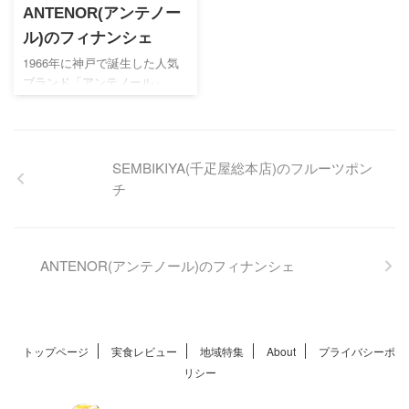
ANTENOR(アンテノー
ェの人気店です！
ル)のフィナンシェ
1966年に神戸で誕生した人気
ブランド「アンテノール」。
豊かな香りとコクが特徴のフ
ィナンシェは様々な用途の贈
り物に活用できるのでオスス
メです♡
SEMBIKIYA(千疋屋総本店)のフルーツポン
チ
ANTENOR(アンテノール)のフィナンシェ
トップページ
実食レビュー
地域特集
About
プライバシーポ
リシー