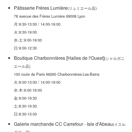
Pâtisserie Frères Lumière
(リュミエール店)
78 avenue des Frères Lumière 69008 Lyon
月:9:30-13:00 / 14:00-19:00
火:9:30-19:00
水-土:9:00-19:00
日:9:00-12:30
Boutique Charbonnières [Halles de l'Ouest]
(シャルボニ
エール店)
100 route de Paris 69260 Charbonnières-Les-Bains
火:9:00-13:00 / 14:00-19:00
水-木:9:00-19:00
金:9:00-19:30
土:8:30-19:30
日:8:30-13:00
Galerie marchande CC Carrefour - Isle d'Abeau
(イスル