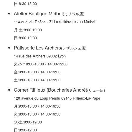
日:8:30-13:00
Atelier Boutique Miribel
(ミリベル店)
114 quai du Rhône - ZI La tuillière 01700 Miribel
月-土:8:00-19:00
日:8:00-12:30
Pâtisserie Les Archers
(レザルシェ店)
14 rue des Archers 69002 Lyon
火-木:10:00-13:00 / 14:00-19:00
金:9:00-13:00 / 14:30-19:00
土:9:00-13:00 / 14:00-19:30
Corner Rillieux (Boucheries André)
(リュー店)
120 avenue du Loup Pendu 69140 Rillieux-La-Pape
月:9:00-13:30 / 14:00-19:30
火:8:00-13:30 / 14:30-19:30
水-土:8:00-19:30
日:8:30-12:30