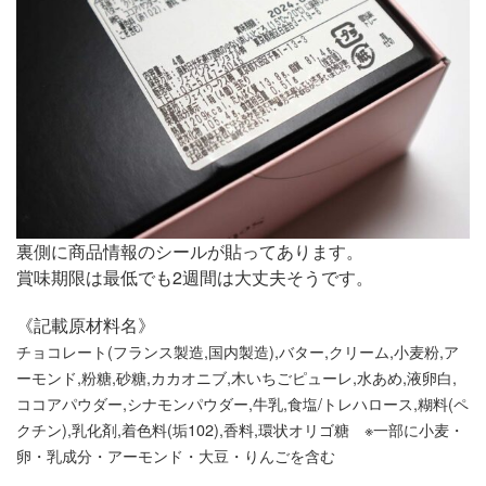
裏側に商品情報のシールが貼ってあります。
賞味期限は最低でも2週間は大丈夫そうです。
《記載原材料名》
チョコレート(フランス製造,国内製造),バター,クリーム,小麦粉,ア
ーモンド,粉糖,砂糖,カカオニブ,木いちごピューレ,水あめ,液卵白,
ココアパウダー,シナモンパウダー,牛乳,食塩/トレハロース,糊料(ペ
クチン),乳化剤,着色料(垢102),香料,環状オリゴ糖 ※一部に小麦・
卵・乳成分・アーモンド・大豆・りんごを含む