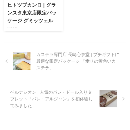
す。
ヒトツブカンロ | グラ
ンスタ東京店限定パッ
ケージ グミッツェル
BOX
創業110周年のカンロのブラン
ドとして誕生した「ヒトツブ
カンロ」可愛らしいパステル
カステラ専門店 長崎心泉堂 | プチギフトに
カラーのグミッツェルは外側
最適な限定パッケージ 「幸せの黄色いカ
カリッ！の新感覚の次世代グ
ミとして東京土産として大注
ステラ」
目！発売以来行列必至のスイ
ーツとしても話題です。
ベルナシオン | 人気のパレ・ドール入りタ
ブレット「パレ・アルジャン」を初体験し
てみました