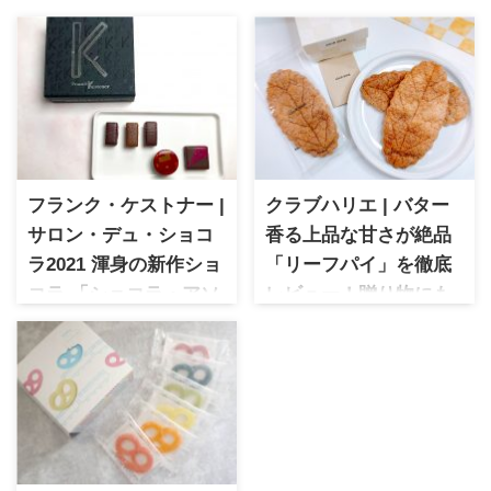
フランク・ケストナー |
クラブハリエ | バター
サロン・デュ・ショコ
香る上品な甘さが絶品
ラ2021 渾身の新作ショ
「リーフパイ」を徹底
コラ 「ショコラ・アソ
レビュー！贈り物にも
ート・フレイズ」
ぴったり
フランク・ケストナー サロ
クラブハリエ 人気商品「リー
ン・デュ・ショコラ2021で登
フパイ」を詳しく紹介。サク
場した新作ショコラアソート
サク食感とバターの豊かな香
を実食。いちごと組み合わせ
り、上品な甘さが特徴です。
た斬新な味わいを楽しめる贅
贈答品や手土産にもおすすめ
沢チョコレートをご紹介しま
の一品を実食レビューで解説