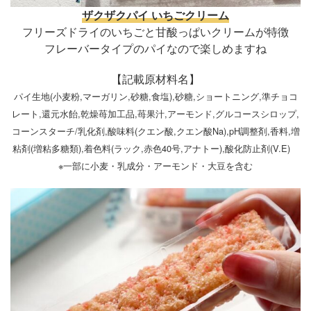
ザクザクパイ いちごクリーム
フリーズドライのいちごと甘酸っぱいクリームが特徴
フレーバータイプのパイなので楽しめますね
【記載原材料名】
パイ生地(小麦粉,マーガリン,砂糖,食塩),砂糖,ショートニング,準チョコ
レート,還元水飴,乾燥苺加工品,苺果汁,アーモンド,グルコースシロップ,
コーンスターチ/乳化剤,酸味料(クエン酸,クエン酸Na),pH調整剤,香料,増
粘剤(増粘多糖類),着色料(ラック,赤色40号,アナトー),酸化防止剤(V.E)
※一部に小麦・乳成分・アーモンド・大豆を含む