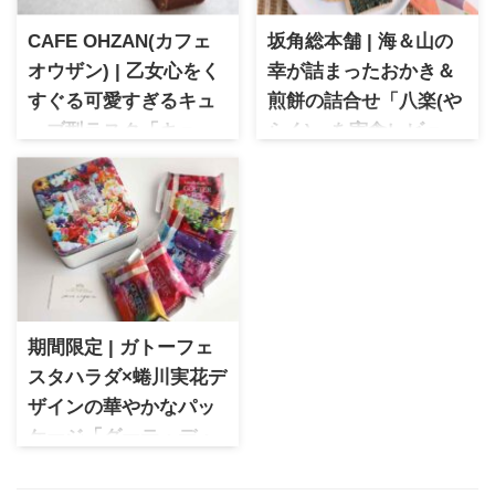
CAFE OHZAN(カフェ
坂角総本舗 | 海＆山の
オウザン) | 乙女心をく
幸が詰まったおかき＆
すぐる可愛すぎるキュ
煎餅の詰合せ「八楽(や
ーブ型ラスク「キュー
らく)」を実食レビュー
ブラスク カラン」
坂角総本舗 人気詰合せ「八楽
（はちらく）」を実食レポー
職人の手作業で作られる宝石
ト。厳選素材を使った煎餅と
のような美しいラスクが話題
おかきが楽しめる詰合せの内
の専門店。素材にもこだわり
容や味わい、購入方法を詳し
風味豊かな生地にチョコレー
く紹介します。
トでコーティングをし、美し
いデコレーションは女子ウケ
ばっちりのスイーツ。ホワイ
期間限定 | ガトーフェ
トデーには間違いない逸品で
す。
スタハラダ×蜷川実花デ
ザインの華やかなパッ
ケージ「グーテ・デ・
ロワ」