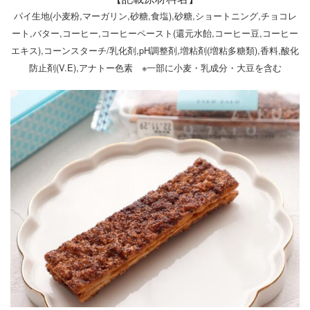
パイ生地(小麦粉,マーガリン,砂糖,食塩),砂糖,ショートニング,チョコレ
ート,バター,コーヒー,コーヒーペースト(還元水飴,コーヒー豆,コーヒー
エキス),コーンスターチ/乳化剤,pH調整剤,増粘剤(増粘多糖類),香料,酸化
防止剤(V.E),アナトー色素 ※一部に小麦・乳成分・大豆を含む