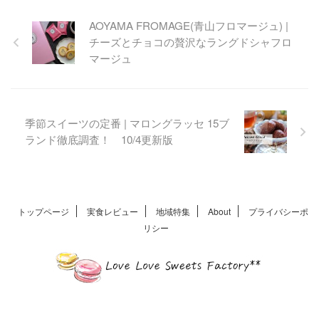
ガトーフェスタハラダの定番
商品グーテ・デ・ロワから蜷
AOYAMA FROMAGE(青山フロマージュ) |
川実花デザインのパッケージ
チーズとチョコの贅沢なラングドシャフロ
が期間限定で販売中！鮮やか
マージュ
なデザインでカフェタイムを
彩ります
季節スイーツの定番 | マロングラッセ 15ブ
ランド徹底調査！ 10/4更新版
トップページ
実食レビュー
地域特集
About
プライバシーポ
リシー
© 2016 llsweets All Rights Reserved.