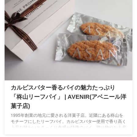
カルピスバター香るパイの魅力たっぷり
「柊山リーフパイ」 | AVENIR(アベニール洋
菓子店)
1995年創業の地元に愛される洋菓子店。近隣にある柊山を
モチーフにしたリーフパイ。カルピスバター使用で香り高く
上品な味わいとさっくり食感が特徴のパイ。贈り物やお土産
にぴったりのスイーツです。