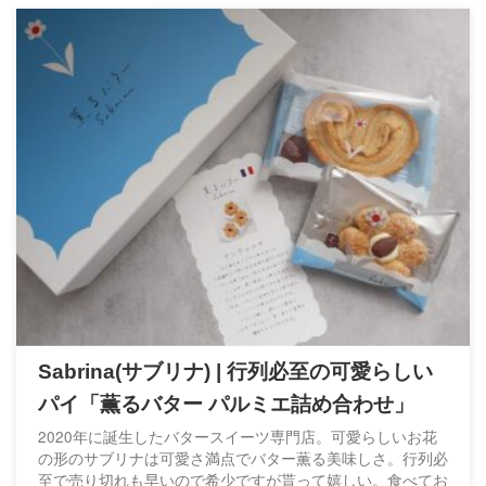
Sabrina(サブリナ) | 行列必至の可愛らしい
パイ「薫るバター パルミエ詰め合わせ」
2020年に誕生したバタースイーツ専門店。可愛らしいお花
の形のサブリナは可愛さ満点でバター薫る美味しさ。行列必
至で売り切れも早いので希少ですが貰って嬉しい。食べてお