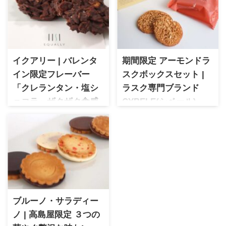
イクアリー | バレンタ
期間限定 アーモンドラ
イン限定フレーバー
スクボックスセット |
「クレランタン・塩シ
ラスク専門ブランド
ョコラ」ザクザク食感
CYBELE(シベール)
と大人の味わいをレビ
1966年創業で日本で初めて贈
答用ラスクの販売をしたシベ
ュー
ール。期間限定のカリカリア
イクアリー | バレンタイン限定
ーモンドラスクと人気No.1の
「クレランタン・塩ショコ
プレミアムバターの組み合わ
ラ」を実食レビュー。ザクザ
せは鉄板！贈り物や手土産、
ク食感のオリジナル焼き菓子
ご自宅用のお茶うけにおすす
にショコラのコクと塩のアク
めです。
セントが加わった大人の味わ
ブルーノ・サラディー
い。サロン・デュ・ショコラ
ノ | 高島屋限定 ３つの
2026オンラインで購入した限