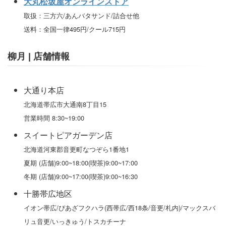
大丸松坂屋オンラインストア
取扱：三方六/あんバタサンド/詰合せ他
送料：全国一律495円/クール715円
柳月 | 店舗情報
大通り本店
北海道帯広市大通南8丁目15
営業時間 8:30~19:00
スイートピアガーデン店
北海道河東郡音更町なつぞら1番地1
夏期 (店舗)9:00~18:00(喫茶)9:00~17:00
冬期 (店舗)9:00~17:00(喫茶)9:00~16:30
十勝帯広地区
イオン帯広/ぴあざフクハラ(西帯広/西18条/音更/札内)/マックスバ
リュ音更/いっきゅう/トスカチーナ