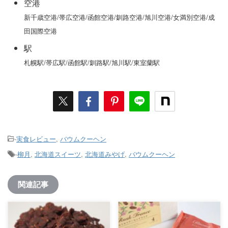
空港
新千歳空港/帯広空港/函館空港/釧路空港/旭川空港/女満別空港/成
田国際空港
駅
札幌駅/帯広駅/函館駅/釧路駅/旭川駅/東室蘭駅
-
実食レビュー
,
バウムクーヘン
-
柳月
,
北海道スイーツ
,
北海道みやげ
,
バウムクーヘン
関連記事