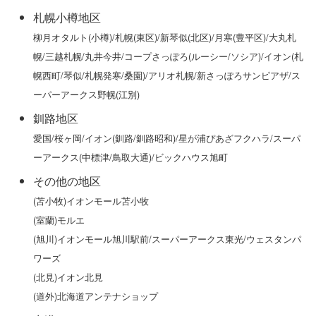
札幌小樽地区
柳月オタルト(小樽)/札幌(東区)/新琴似(北区)/月寒(豊平区)/大丸札
幌/三越札幌/丸井今井/コープさっぽろ(ルーシー/ソシア)/イオン(札
幌西町/琴似/札幌発寒/桑園)/アリオ札幌/新さっぽろサンピアザ/ス
ーパーアークス野幌(江別)
釧路地区
愛国/桜ヶ岡/イオン(釧路/釧路昭和)/星が浦ぴあざフクハラ/スーパ
ーアークス(中標津/鳥取大通)/ビックハウス旭町
その他の地区
(苫小牧)イオンモール苫小牧
(室蘭)モルエ
(旭川)イオンモール旭川駅前/スーパーアークス東光/ウェスタンパ
ワーズ
(北見)イオン北見
(道外)北海道アンテナショップ