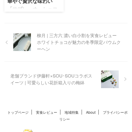
定フレーバーです。イクアリ
華やぐ贅沢な味わい
ー | バレンタイン限定「クレラ
「サブレ・オ・ショコ
ンタン・塩ショコラ」を実食
ラ」アムールデュショ
レビュー。ザクザク食感のオ
コラ2025
リジナル焼き菓子にショコラ
のコクと塩のアクセントが加
ブルーノ・サラディーノ | 高島
柳月 | 三方六 濃い白小割を実食レビュー
わった大人の味わい。サロ
屋限定サブレ・オ・ショコラ
ホワイトチョコが魅力の冬季限定バウムク
ン・デュ・ショコラ2026オン
（アムール・デュ・ショコラ
ーヘン
ラインで購入した限定フレー
2025）。３種の贅沢な味わ
バーです。
い。
老舗ブランド伊藤軒×SOU･SOUコラボス
イーツ | 可愛らしい花折箱入りの梅鉢
トップページ
実食レビュー
地域特集
About
プライバシーポ
リシー