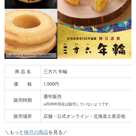
商 品 名
三方六 年輪
価 格
1,500円
通年販売
販売時期
※2026年現在は販売していないようです。
販売場所
店舗・公式オンライン・北海道土産店他
＼もっと
柳月の商品
を見る／