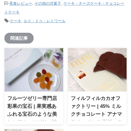
-
実食レビュー
,
その他の洋菓子
,
ケーキ・チーズケーキ・チョコレー
トケーキ
-
ケーキ
,
ルイ・ドゥ・レトワール
関連記事
フルーツゼリー専門店
フィルフィルカカオフ
彩果の宝石 | 果実感あ
ァクトリー | 45% ミル
ふれる宝石のような美
クチョコレート アナマ
しいフルーツゼリー詰
ライ・インド 石川への
合せ
想いが詰まったタブレ