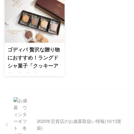
1993年に彩果の宝石として誕
ット
生した1953年創業のフルーツ
フィルフィルカカオファクト
ゼリー専門店。宝石のように
リー 45% ミルクチョコレート
彩りある美しいゼリーは果実
アナマライ・インドを実食レ
感たっぷり＆豊富なフレーバ
ビュー。インターナショナ
ーでお子様から年配の方まで
ル・チョコレート・アワード
楽しめる果実ゼリー
受賞の人気タブレットで、ミ
ゴディバ 贅沢な贈り物
ルキーさとカカオ感を両立し
におすすめ！ラングド
た奥深い味わいが魅力です。
特徴的な形状や味わいを詳し
シャ菓子「クッキーア
く紹介します。
ソートメント」
ゴディバ 1926年誕生のベルギ
ー王室御用達の高級ショコラ
ブランド。高級感あるパッケ
ージや高品質で日本でも根強
い人気があります。手土産な
どにおすすめのクッキーをご
紹介です！
2020年百貨店のお歳暮取扱い情報(10/13更
新)