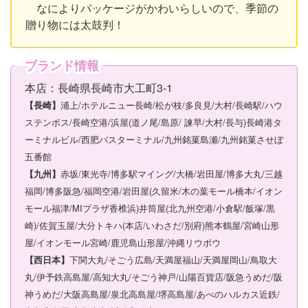
なによりパッケージがかわいらしいので、季節の
贈り物には太鼓判！
ブランド情報
本店：長崎県長崎市大工町3-1
浦上/ホテルニュー長崎/松が枝/多良見/大村/長崎駅/ハウ
【長崎】
ステンボス/長崎空港/浜屋(道ノ尾/島原/ 諫早/大村/長与)長崎港タ
ーミナルビル/西肥バスターミナル/九州銘菓島瀬/九州銘菓させぼ
五番館
赤坂/東光寺/博多駅マイング/大橋/岩田屋/博多大丸/三越
【九州】
福岡/博多阪急/福岡空港/岩田屋(久留米/木の葉モール橋本/イオン
モール福津/MIプラザ香椎浜)井筒屋(北九州空港/小倉駅/飯塚/黒
崎)/佐賀玉屋/大分トキハ(本店/いわさだ/別府)熊本鶴屋/宮崎山形
屋/イオンモール宮崎/鹿児島山形屋/沖縄リウボウ
下関大丸/そごう広島/天満屋福山/天満屋岡山/鳥取大
【西日本】
丸/伊予鉄高島屋/高知大丸/そごう神戸/山陽百貨店/阪急うめだ/阪
神うめだ/大阪高島屋/泉北高島屋/堺高島屋/あべのハルカス近鉄/