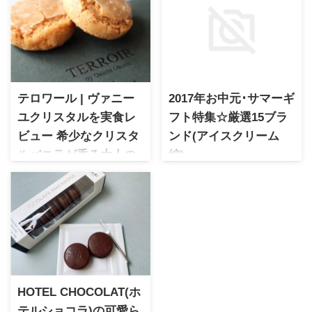
テロワール | ヴァニー
2017年お中元･サマーギ
ユクリスタルを実食レ
フト特集☆厳選15ブラ
ビュー 希少なクリスタ
ンド(アイスクリーム
ルバニラが香る大人の
編)
贅沢クッキー缶
2017年お中元･サマーギフトに
おススメのアイスクリームギ
テロワール 希少なクリスタル
フトをピックアップ
バニラが香る「ヴァニーユク
リスタル」を実食レビュー。
マダガスカル産バニラを超え
ると言われるクリスタルバニ
ラを贅沢に使用した大人のク
ッキー缶です。香りや食感、
HOTEL CHOCOLAT(ホ
実際に食べた感想を詳しくご
紹介します。
テルショコラ)の可愛ら