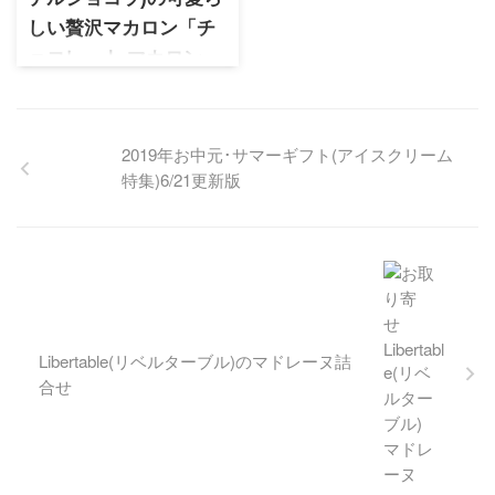
しい贅沢マカロン「チ
ョコレート マカロン」
1993年にイギリスで誕生した
ブランド。可愛らしいマカロ
ン型の贅沢なチョコレートは
小ぶりで可愛らしいフォルム
が魅力。濃厚なヘーゼルナッ
ツが香る滑らかで優しい甘さ
が特徴のマカロンチョコレー
トです。
2019年お中元･サマーギフト(アイスクリーム
特集)6/21更新版