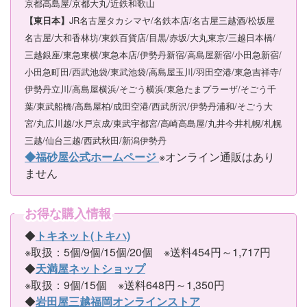
京都高島屋/京都大丸/近鉄和歌山
JR名古屋タカシマヤ/名鉄本店/名古屋三越酒/松坂屋
【東日本】
名古屋/大和香林坊/東鉄百貨店/目黒/赤坂/大丸東京/三越日本橋/
三越銀座/東急東横/東急本店/伊勢丹新宿/高島屋新宿/小田急新宿/
小田急町田/西武池袋/東武池袋/高島屋玉川/羽田空港/東急吉祥寺/
伊勢丹立川/高島屋横浜/そごう横浜/東急たまプラーザ/そごう千
葉/東武船橋/高島屋柏/成田空港/西武所沢/伊勢丹浦和/そごう大
宮/丸広川越/水戸京成/東武宇都宮/高崎高島屋/丸井今井札幌/札幌
三越/仙台三越/西武秋田/新潟伊勢丹
◆福砂屋公式ホームページ
※オンライン通販はあり
ません
お得な購入情報
◆
トキネット(トキハ)
※取扱：5個/9個/15個/20個 ※送料454円～1,717円
◆
天満屋ネットショップ
※取扱：9個/15個 ※送料648円～1,350円
◆
岩田屋三越福岡オンラインストア