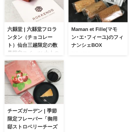
六縣堂 | 六縣堂フロラ
Maman et Fille(マモ
ンタン（チョコレー
ン･エ･フィーユ)のフィ
ト）仙台三越限定の数
ナンシェBOX
量限定スイーツ 大人の
親子で製造をしていることが
評判を呼び口コミで人気にな
贅沢な味わい
ったブランド。上品な味わい
六縣堂 六縣堂フロランタン
とおしゃれなパッケージはプ
（チョコレート）仙台三越限
レゼントにオススメです
定の数量限定スイーツ
カカオの風味と香ばしさが楽
しめる大人の贅沢な味わい
チーズガーデン | 季節
限定フレーバー「御用
邸ストロベリーチーズ