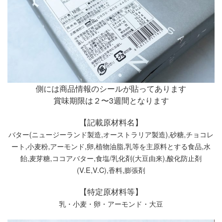
側には商品情報のシールが貼ってあります
賞味期限は２〜3週間となります
【記載原材料名】
バター(ニュージーランド製造,オーストラリア製造),砂糖,チョコレ
ート,小麦粉,アーモンド,卵,植物油脂,乳等を主原料とする食品,水
飴,麦芽糖,ココアバター,食塩/乳化剤(大豆由来),酸化防止剤
(V.E,V.C),香料,膨張剤
【特定原材料等】
乳・小麦・卵・アーモンド・大豆