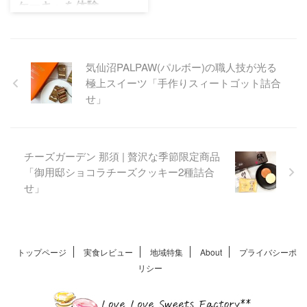
ケーキ」を体験
チーズガーデン 看板商品であ
る御用邸チーズケーキから、2
年ぶりに誕生した季節限定の
気仙沼PALPAW(パルボー)の職人技が光る
御用邸ストロベリーチーズケ
極上スイーツ「手作りスィートゴット詰合
ーキを徹底レポート
せ」
チーズガーデン 那須 | 贅沢な季節限定商品
「御用邸ショコラチーズクッキー2種詰合
せ」
トップページ
実食レビュー
地域特集
About
プライバシーポ
リシー