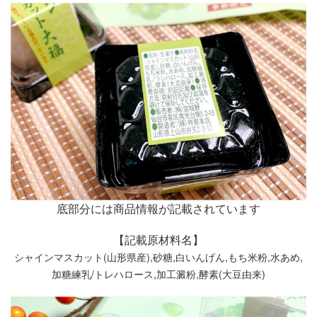
底部分には商品情報が記載されています
【記載原材料名】
シャインマスカット(山形県産),砂糖,白いんげん,もち米粉,水あめ,
加糖練乳/トレハロース,加工澱粉,酵素(大豆由来)