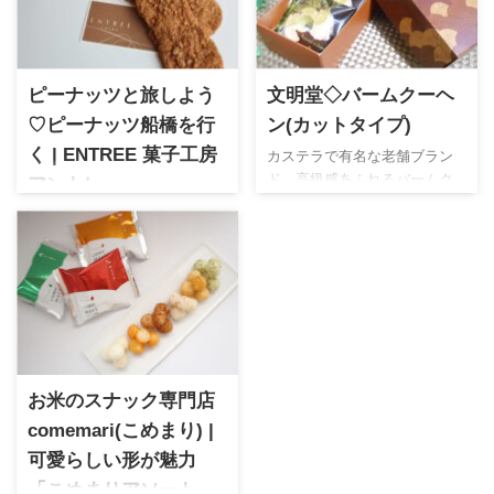
ピーナッツと旅しよう
文明堂◇バームクーヘ
♡ピーナッツ船橋を行
ン(カットタイプ)
く | ENTREE 菓子工房
カステラで有名な老舗ブラン
ド。高級感あふれるバームク
アントレ
ーヘンは年代を問わず様々な
1971年創業のアントレは地域
用途の贈り物にオススメ。パ
素材を活かした商品が魅力
ッケージやサイズなど参考に
的。特にピーナッツパイが評
なさって下さい♪
判。八街産ピーナッツを使用
し、香ばしく、程よい良い甘
さが特徴。船橋みやげにおす
すめです！
お米のスナック専門店
comemari(こめまり) |
可愛らしい形が魅力
「こめまりアソート」