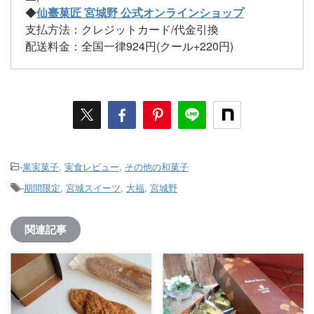
◆
仙臺菓匠 宮城野 公式オンラインショップ
支払方法：クレジットカード/代金引換
配送料金：全国一律924円(クール+220円)
-
果実菓子
,
実食レビュー
,
その他の和菓子
-
期間限定
,
宮城スイーツ
,
大福
,
宮城野
関連記事