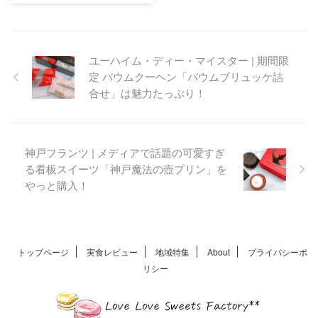
創業明治35年の大阪とよすか
ら誕生したかわいらしいお米
スナック専門ブランド。見た
ユーハイム・ディー・マイスター | 期間限
目のキュートさで話題の阪急
定 バウムクーヘン「バウムブリュッケ詰
限定ブランド。個包装で食べ
やすく手土産や贈り物として
合せ」は魅力たっぷり！
オススメのこめまり。
神戸フランツ | メディアで話題の可愛すぎ
る看板スイーツ「神戸魔法の壺プリン」を
やっと購入！
トップページ
実食レビュー
地域特集
About
プライバシーポ
リシー