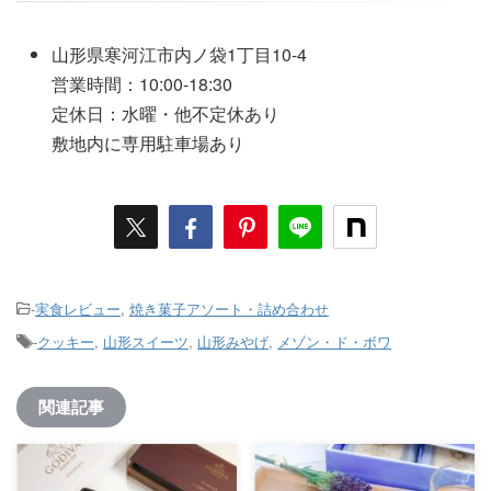
山形県寒河江市内ノ袋1丁目10-4
営業時間：10:00-18:30
定休日：水曜・他不定休あり
敷地内に専用駐車場あり
-
実食レビュー
,
焼き菓子アソート・詰め合わせ
-
クッキー
,
山形スイーツ
,
山形みやげ
,
メゾン・ド・ボワ
関連記事