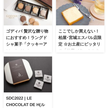
ゴディバ 贅沢な贈り物
ここでしか買えない！
におすすめ！ラングド
柏屋･宮城エスパル店限
シャ菓子「クッキーア
定 ☆お土産にピッタリ
ソートメント」
の「仙臺バターミルク
ゴディバ 1926年誕生のベルギ
ケーキ」
ー王室御用達の高級ショコラ
1852年創業の老舗和菓子ブラ
ブランド。高級感あるパッケ
ンド柏屋 薄皮饅頭といえば柏
ージや高品質で日本でも根強
屋と思い浮かぶ有名店です 創
い人気があります。手土産な
業から約170年もの歴史があっ
どにおすすめのクッキーをご
たことに驚きました 2018年に
紹介です！
仙台駅地下にオープンした柏
屋宮城エスパル店 柏屋店舗の
SDC2022 | LE
中でもここでしか販売してい
ない限定スイーツ お土産にぴ
CHOCOLAT DE H(ル