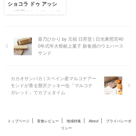
ったりの「仙臺バターミル
ショコラ ドゥ アッシ
ク」をご紹介します パッケー
ュ)糖質コントロールチ
ジについて 柏屋のショップバ
ョコレート「ショコラ
ッグはグレーのモダンタイプ
縦長で幅23cm、高さ32.7cm、
ユニバース」
マチ10.8cm 横幅もぴったりで
日本を代表するショコラティ
葵乃ひかり by 元祖 日昇堂 | 日光東照宮40
丁度良いです 光沢があるタイ
エである辻口博啓シェフのブ
0年式年大祭献上菓子 新食感のウエハース
プの素材になります 見たと
ランド。健康食ラボと共同開
サンド
き、牛乳石鹸のパッケー ...
発したロカボスイーツ。天然
甘味料であるエリスリトール
を使用した糖質コントロール
チョコレート
カカオサンパカ | スペイン産マルコナアー
モンドが香る贅沢クッキー缶「マルコナ
ガレット」でカフェタイム
トップページ
実食レビュー
地域特集
About
プライバシーポ
リシー