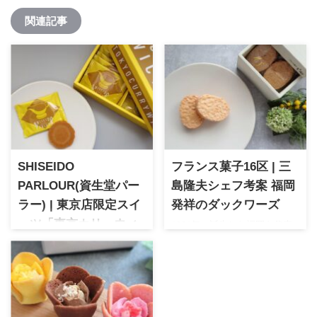
関連記事
SHISEIDO
フランス菓子16区 | 三
PARLOUR(資生堂パー
島隆夫シェフ考案 福岡
ラー) | 東京店限定スイ
発祥のダックワーズ
ーツ「東京カリーウィ
1981年に誕生した福岡を代表
する洋菓子ブランド「フラン
ッチ」
ス菓子16区」新食感で繊細で
1902年誕生の老舗人気ブラン
優しい味わいが特徴のダック
ドが手掛ける東京限定スイー
ワーズはまさに16区から生ま
ツ。代々受け継がれる看板商
れた逸品。
品のカリーライス。それをイ