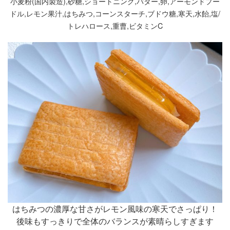
小麦粉(国内製造),砂糖,ショートニング,バター,卵,アーモンドプー
ドル,レモン果汁,はちみつ,コーンスターチ,ブドウ糖,寒天,水飴,塩/
トレハロース,重曹,ビタミンC
はちみつの濃厚な甘さがレモン風味の寒天でさっぱり！
後味もすっきりで全体のバランスが素晴らしすぎます