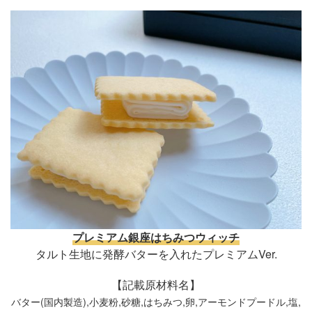
プレミアム銀座はちみつウィッチ
タルト生地に発酵バターを入れたプレミアムVer.
【記載原材料名】
バター(国内製造),小麦粉,砂糖,はちみつ,卵,アーモンドプードル,塩,