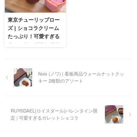
メージした生地に濃厚チーズ
をサンドしたおつまみにぴっ
たりすぎるカリーウィッチ。
東京チューリップロー
ズ | ショコラクリーム
たっぷり！可愛すぎる
チューリップラングド
シャはスイーツの花園
東京チューリップローズ 繊細
なラングドシャに、とろける
Noix (ノワ) | 看板商品ウォールナットクッ
ショコラクリームがたっぷ
キー 2種類のアソート
り。贈り物に最適な可愛らし
いチューリップ型スイーツで
す。
RUYSDAEL(ロイスダール)バレンタイン限
定 | 可愛すぎるガレットショコラ