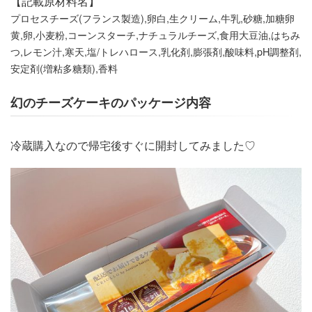
【記載原材料名】
プロセスチーズ(フランス製造),卵白,生クリーム,牛乳,砂糖,加糖卵
黄,卵,小麦粉,コーンスターチ,ナチュラルチーズ,食用大豆油,はちみ
つ,レモン汁,寒天,塩/トレハロース,乳化剤,膨張剤,酸味料,pH調整剤,
安定剤(増粘多糖類),香料
幻のチーズケーキのパッケージ内容
冷蔵購入なので帰宅後すぐに開封してみました♡