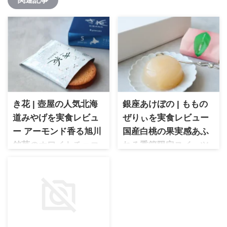
き花 | 壺屋の人気北海
銀座あけぼの | ももの
道みやげを実食レビュ
ぜりぃを実食レビュー
ー アーモンド香る旭川
国産白桃の果実感あふ
銘菓のホワイトチョコ
れる季節限定スイーツ
ガレットサンド
銀座あけぼの もものぜりぃを
実食レビュー。国産白桃の果
き花 旭川銘菓として長年愛さ
実と果汁、ピューレを贅沢に
れる、壺屋の人気北海道スイ
使用した季節限定ゼリーで
ーツを実食レビュー。
す。ごろっと入った白桃の果
アーモンド香るサクサク食感
肉となめらかな口当たりが魅
のガレットと、まろやかなホ
力の人気スイーツをご紹介し
ワイトチョコレートの組み合