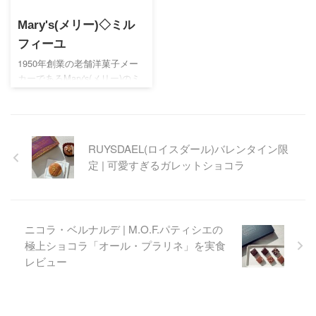
ます。
わせが魅力。北海道みやげと
Mary's(メリー)◇ミル
しても人気の定番スイーツを
ご紹介します。
フィーユ
1950年創業の老舗洋菓子メー
カーであるMary's(メリー)のミ
ルフィーユ。ラッピング、パ
ッケージ、個包装など写真付
きでレポートしますので参考
になさって下さい♪
RUYSDAEL(ロイスダール)バレンタイン限
定 | 可愛すぎるガレットショコラ
ニコラ・ベルナルデ | M.O.F.パティシエの
極上ショコラ「オール・プラリネ」を実食
レビュー