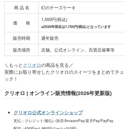
商 品 名
幻のチーズケーキ
1,500円(税込)
価 格
※2026年現在は1,750円(税込)となっています
販売時期
通年販売
販売場所
店舗、公式オンライン、百貨店催事等
＼もっと
クリオロ
の商品を見る／
実際にお取り寄せしたクリオロのスイーツをまとめてチェ
ック！
クリオロ | オンライン販売情報(2026年更新版)
クリオロ公式オンラインショップ
支払：クレジット/後払い決済/AmazonPay/楽天Pay/PayPay
配送：630円〜1,880円(クール+310円)