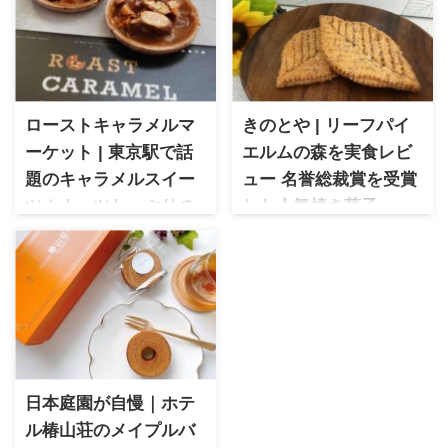
ローストキャラメルマ
きのとや | リーフパイ
ーケット | 東京駅で話
エルムの森を実食レビ
題のキャラメルスイー
ュー 名誉総裁賞を受賞
ツ！ナッツたっぷりの
した人気焼き菓子
焼き菓子を実食レビュ
きのとや リーフパイ エルムの
森を実食レビュー。
ー
第27回全国菓子大博覧会・三
ローストキャラメルマーケッ
重で名誉総裁賞を受賞した人
ト 東京駅で人気のキャラメル
気焼き菓子です。実際に食べ
スイーツを実食レビュー。
た感想や商品情報、販売情報
ナッツがたっぷり入った香ば
をご紹介します。
しい焼き菓子の魅力を詳しく
紹介します。
日本庭園が自慢｜ホテ
ル椿山荘のメイプルバ