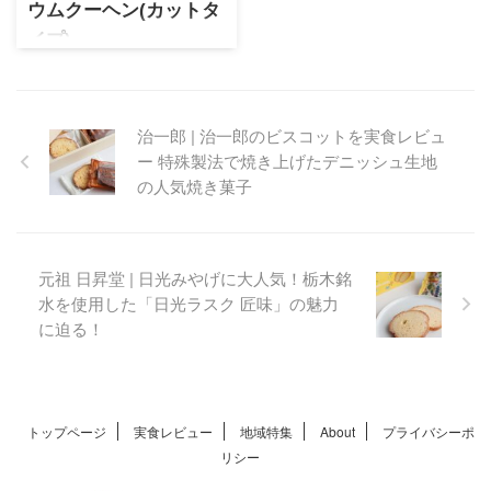
ウムクーヘン(カットタ
イプ)
美しい日本庭園と都内夜景が
自慢のホテル椿山荘。確かな
味わいのホテルスイーツの
治一郎 | 治一郎のビスコットを実食レビュ
数々の中から、人気のバウム
ー 特殊製法で焼き上げたデニッシュ生地
クーヘンをお取り寄せ。ふん
だんに使用したメイプルシロ
の人気焼き菓子
ップの贅沢な味わいが楽しめ
る極上の逸品です。
元祖 日昇堂 | 日光みやげに大人気！栃木銘
水を使用した「日光ラスク 匠味」の魅力
に迫る！
トップページ
実食レビュー
地域特集
About
プライバシーポ
リシー