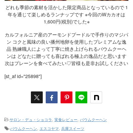
どれも季節の素材を活かした限定商品となっているので 1
年を通じて楽しめるランナップです ※今回のWカカオは
1,600円(税別)でした※
カルフォルニア産のアーモンドプードルで手作りのマジパ
ン コクと風味の良い播州地卵を使用したプレミアムな逸
品 熟練職人によって丁寧に焼き上げられるバウムクーヘ
ンは どなたに贈っても喜ばれる極上の逸品だと思います
次はプレーンを食べてみたい♡皆様も是非お試しください
[st_af id="25898"]
-
サロン・デュ・ショコラ
,
実食レビュー
,
バウムクーヘン
-
バウムクーヘン
,
エスコヤマ
,
兵庫スイーツ