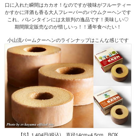
口に入れた瞬間はカカオ！なのですが後味がフルーティー
かすかに洋酒も香る大人フレーバーのバウムクーヘンです
これ、バレンタインには太鼓判の逸品です！美味しい♡
期間限定販売なのが惜しいっ！！通年食べたい！
小山流バームクーヘンのラインナップはこんな感じです
【S】1,404円(税込) 直径14cm×4.5cm BOX