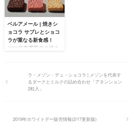
入し、そのとろける不思議な
食感に虜になりました。
ベルアメール | 焼きシ
ョコラ サブレとショコ
ラが重なる新食感！
2026年春夏新作の焼き
菓子レビュー
ベルアメール 焼きショコラ。
2026年春夏新作として登場し
た、サブレとショコラを重ね
た新食感の焼き菓子。ほろり
とほどける軽やかな口どけと
上品な味わい、3種のフレーバ
ーの特徴やギフトにもおすす
めの魅力を詳しくレビューし
ます。