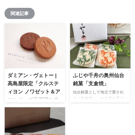
関連記事
ダミアン・ヴェトー |
ふじや千舟の奥州仙台
高島屋限定「クルステ
銘菓「支倉焼」
ィヨン ノワゼット＆ア
仙台銘菓として地元で愛され
る「支倉焼」。お土産や手土
マンド」で不思議な食
産としてのオススメポイント
感を体験
と味わいをご紹介
ダミアン・ヴェトー 高島屋限
定の「クルスティヨン ノワゼ
ット＆アマンド」を実際に購