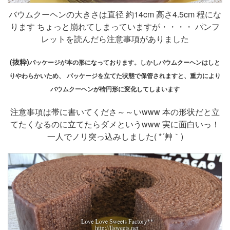
バウムクーヘンの大きさは直径 約14cm 高さ4.5cm 程にな
ります ちょっと崩れてしまっていますが・・・・ パンフ
レットを読んだら注意事項がありました
(抜粋)
パッケージが本の形になっております。しかしバウムクーヘンはしと
りやわらかいため、
パッケージを立てた状態で保管されますと、重力により
バウムクーヘンが楕円形に変化してしまいます
注意事項は帯に書いてくださ～～いwww 本の形状だと立
てたくなるのに立てたらダメというwww 実に面白いっ！
一人でノリ突っ込みしました( *´艸｀)