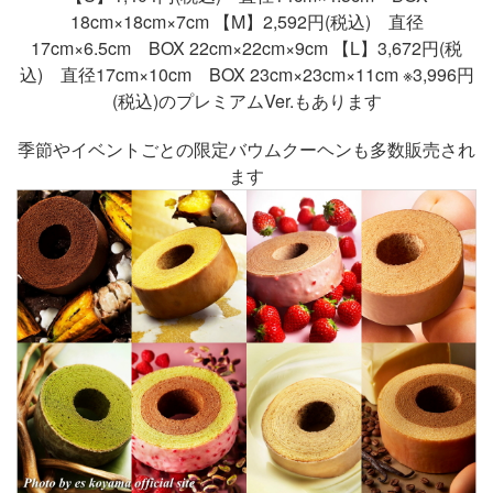
18cm×18cm×7cm 【M】2,592円(税込) 直径
17cm×6.5cm BOX 22cm×22cm×9cm 【L】3,672円(税
込) 直径17cm×10cm BOX 23cm×23cm×11cm ※3,996円
(税込)のプレミアムVer.もあります
季節やイベントごとの限定バウムクーヘンも多数販売され
ます