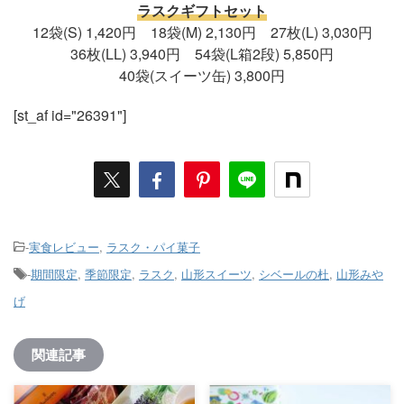
ラスクギフトセット
12袋(S) 1,420円 18袋(M) 2,130円 27枚(L) 3,030円
36枚(LL) 3,940円 54袋(L箱2段) 5,850円
40袋(スイーツ缶) 3,800円
[st_af id="26391"]
-
実食レビュー
,
ラスク・パイ菓子
-
期間限定
,
季節限定
,
ラスク
,
山形スイーツ
,
シベールの杜
,
山形みや
げ
関連記事