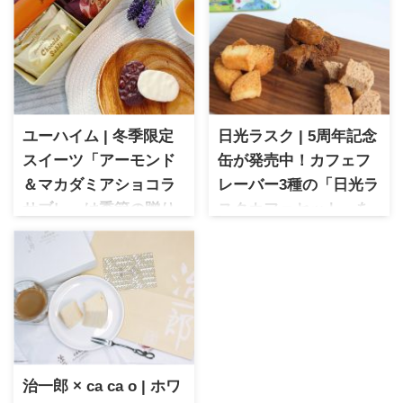
ユーハイム | 冬季限定
日光ラスク | 5周年記念
スイーツ「アーモンド
缶が発売中！カフェフ
＆マカダミアショコラ
レーバー3種の「日光ラ
サブレ」は季節の贈り
スクカフェセット」を
物におすすめ
見逃すな！
ユーハイム 期間限定スイーツ
日光ラスク 5周年記念販売「日
「アーモンド＆マカダミアシ
光ラスクカフェ缶」カフェフ
ョコラサブレ」をご紹介。香
レーバー3種の一口サイズのラ
ばしいナッツと濃厚チョコレ
スクが詰まった日光みやげに
ートの組み合わせが楽しめる
ぴったりのデザインが魅力
贅沢な一品です。
治一郎 × ca ca o | ホワ