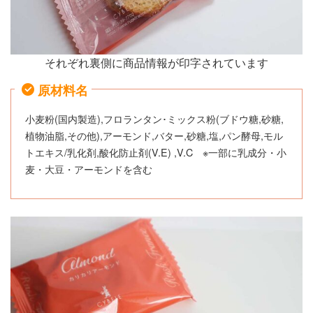
それぞれ裏側に商品情報が印字されています
原材料名
小麦粉(国内製造),フロランタン･ミックス粉(ブドウ糖,砂糖,
植物油脂,その他),アーモンド,バター,砂糖,塩,パン酵母,モル
トエキス/乳化剤,酸化防止剤(V.E) ,V.C ※一部に乳成分・小
麦・大豆・アーモンドを含む