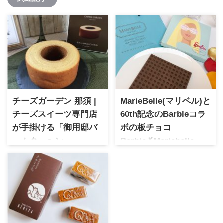
チーズガーデン 那須 |
MarieBelle(マリベル)と
チーズスイーツ専門店
60th記念のBarbieコラ
が手掛ける「御用邸バ
ボの板チョコ
ームクーヘン」
Barbie✗Mariebelle
チーズガーデン バニラ風味の
BAR(ミルクチョコレー
ふんわり食感の御用邸チーズ
ト)
ケーキ。年代を問わずお土産
ニューヨークの高級ショコラ
におすすめです！
ティエのマリベルと60周年を
迎えるBarbie(バービー)のコラ
ボパッケージの限定チョコレ