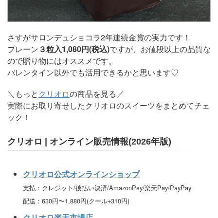
さすがサロンデュショコラ2年連続金賞の実力です！
プレーン
３粒入1,080円(税込)
ですが、お値段以上の品質な
ので贈り物にはオススメです。
バレンタイン以外でも活用できるかと思います♡
＼もっと
クリオロ
の商品を見る／
実際にお取り寄せしたクリオロのスイーツをまとめてチェ
ック！
クリオロ | オンライン販売情報(2026年版)
クリオロ公式オンラインショップ
支払：クレジット/後払い決済/AmazonPay/楽天Pay/PayPay
配送：630円〜1,880円(クール+310円)
クリオロ楽天市場店