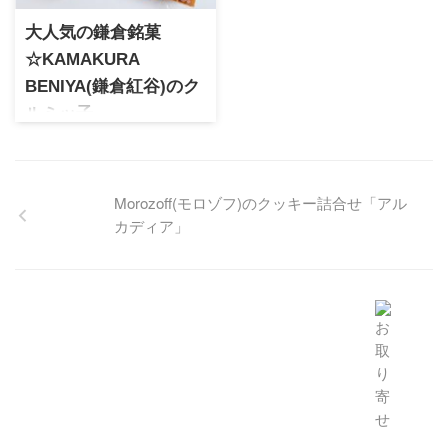
ート。バービーとマリベルの
メッセージが込めらてたパッ
大人気の鎌倉銘菓
ケージはプレゼントにピッタ
☆KAMAKURA
リです。
BENIYA(鎌倉紅谷)のク
ルミッ子
昭和29年創業の鎌倉を代表す
る人気ブランド。職人の手作
業によって作られる極上のク
ルミッ子は、キャラメル、く
るみ、バター生地の軌跡のバ
ランスで作られた絶品スイー
ツ。キャラメルの滑らかさは
Morozoff(モロゾフ)のクッキー詰合せ「アル
感動モノです♡
カディア」