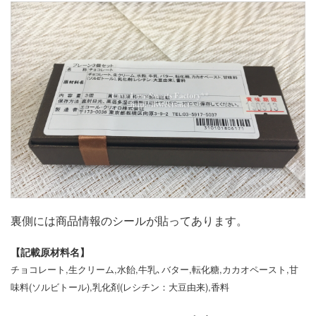
裏側には商品情報のシールが貼ってあります。
【記載原材料名】
チョコレート,生クリーム,水飴,牛乳､バター,転化糖,カカオペースト,甘
味料(ソルビトール),乳化剤(レシチン：大豆由来),香料