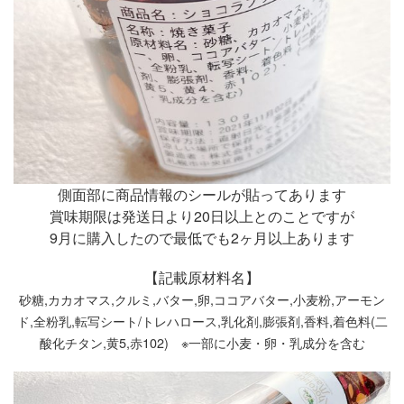
側面部に商品情報のシールが貼ってあります
賞味期限は発送日より20日以上とのことですが
9月に購入したので最低でも2ヶ月以上あります
【記載原材料名】
砂糖,カカオマス,クルミ,バター,卵,ココアバター,小麦粉,アーモン
ド,全粉乳,転写シート/トレハロース,乳化剤,膨張剤,香料,着色料(二
酸化チタン,黄5,赤102) ※一部に小麦・卵・乳成分を含む