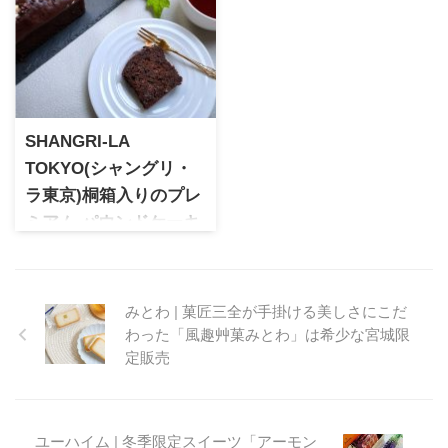
たアーモンドクロッカンサン
ク食感のパイと3種類のチョコ
ドは感動的な味わいの体験が
レートが織りなす上品な味わ
でき、贈り物としてもオスス
いが魅力です。北海道みやげ
メの逸品
として人気の定番スイーツ
を、実際に食べた感想ととも
にご紹介します。
SHANGRI-LA
TOKYO(シャングリ・
ラ東京)桐箱入りのプレ
ミアム パウンドケーキ
チョコ＆ヘーゼル
ラグジュアリーホテルである
シャングリラ東京のプレミア
みとわ | 菓匠三全が手掛ける美しさにこだ
ムパウンドケーキは桐箱入り
わった「風趣艸菓みとわ」は希少な宮城限
で贈り物にぴったりの極上ス
定販売
イーツ。ダンディライオンの
チョコレートを使用し、素材
にもとことんこだわったホテ
ルクオリティの贅沢な逸品で
ユーハイム | 冬季限定スイーツ「アーモン
す。