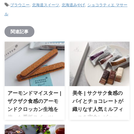
-
ブラウニー
,
北海道スイーツ
,
北海道みやげ
,
ショコラティエ マサー
ル
関連記事
アーモンドマイスター |
美冬 | サクサク食感の
ザクザク食感のアーモ
パイとチョコレートが
ンドクロッカン生地を
織りなす人気ミルフィ
使った看板スイーツ
ーユを実食レビュー
アーモンドマイスター アーモ
美冬 石屋製菓の人気ミルフィ
ンドの魅力がたっぷり詰まっ
ーユを実食レビュー。サクサ