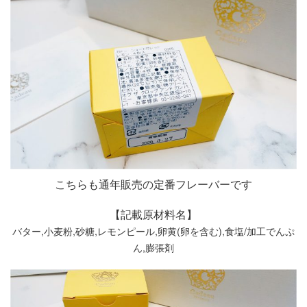
こちらも通年販売の定番フレーバーです
【記載原材料名】
バター,小麦粉,砂糖,レモンピール,卵黄(卵を含む),食塩/加工でんぷ
ん,膨張剤