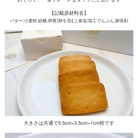
【記載原材料名】
バター,小麦粉,砂糖,卵黄(卵を含む),食塩/加工でんぷん,膨張剤
大きさは共通で5.5cm×3.5cm×1cm程です