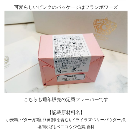
可愛らしいピンクのパッケージはフランボワーズ
こちらも通年販売の定番フレーバーです
【記載原材料名】
小麦粉,バター,砂糖,卵黄(卵を含む),ドライラズベリーパウダー,食
塩/膨張剤,ベニコウジ色素,香料