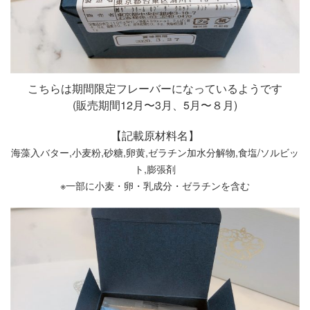
こちらは期間限定フレーバーになっているようです
(販売期間12月〜3月、5月〜８月)
【記載原材料名】
海藻入バター,小麦粉,砂糖,卵黄,ゼラチン加水分解物,食塩/ソルビッ
ト,膨張剤
※一部に小麦・卵・乳成分・ゼラチンを含む