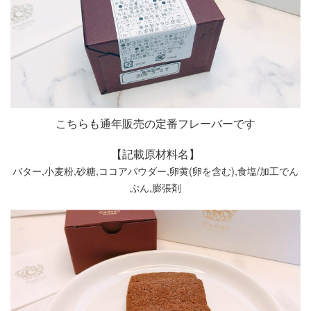
こちらも通年販売の定番フレーバーです
【記載原材料名】
バター,小麦粉,砂糖,ココアパウダー,卵黄(卵を含む),食塩/加工でん
ぷん,膨張剤