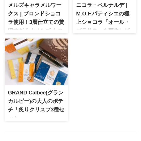
メルズキャラメルワー
ニコラ・ベルナルデ |
クス | ブロンドショコ
M.O.F.パティシエの極
ラ使用！3層仕立ての贅
上ショコラ「オール・
沢すぎる「メルズ トロ
プラリネ」を実食レビ
ワ」の魅力に迫る！
ュー
「メルズキャラメルワーク
ニコラ・ベルナルデ ショコラ
ス」の３層仕立てスイーツ
「オール・プラリネ」をレビ
「メルズトロワ」の魅力を徹
ュー。2022年のサロン・デ
底解説！濃厚なブロンドショ
ュ・ショコラで入手した限定
コラとキャラメルの絶妙なハ
品の味わいと魅力を詳しく紹
ーモニーを、写真と共にご紹
介します。
介します。今すぐチェック！
GRAND Calbee(グラン
カルビー)の大人のポテ
チ「炙りクリスプ3種セ
ット」
大人の贅沢なポテトチップス
ブランドとして誕生したグラ
ンカルビー。じゃがいも本来