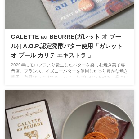
GALETTE au BEURRE(ガレット オ ブー
ル) | A.O.P.認定発酵バター使用「ガレット
オ ブール カリテ エキストラ 」
2020年にモロゾフより誕生したバターを楽しむ焼き菓子専
門店。フランス、イズニーバターを使用した香り豊かな焼き
菓子。単品は小ぶりでちょっとしたプレゼントやお土産にぴ
ったりのサイズ。百貨店5店舗のみ展開の希少なスイーツで
す。