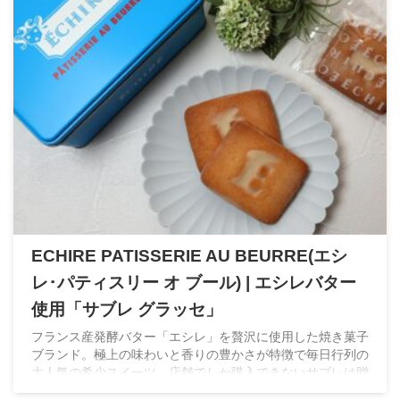
ECHIRE PATISSERIE AU BEURRE(エシ
レ･パティスリー オ ブール) | エシレバター
使用「サブレ グラッセ」
フランス産発酵バター「エシレ」を贅沢に使用した焼き菓子
ブランド。極上の味わいと香りの豊かさが特徴で毎日行列の
大人気の希少スイーツ。店舗でしか購入できないサブレは贈
り物にぴったりの太鼓判！