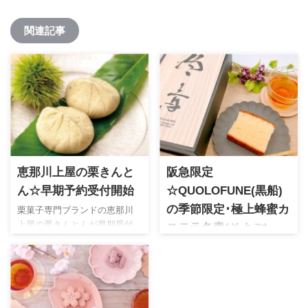
関連記事
恵那川上屋の栗きんと
阪急限定
ん☆早期予約受付開始
☆QUOLOFUNE(黒船)
栗菓子専門ブランドの恵那川
の季節限定･極上蜂蜜カ
上屋の栗きんとんが早期受付
ステラ冬青(そよご)
開始。極上の栗を使用した逸
毎年この時期に阪急百貨店の
品は毎年大人気の期間限定ス
お歳暮商品として販売される
イーツ。栗好きな方や敬老の
蜂蜜カステラ。人気ブランド
日の贈り物にオススメです
黒船と京都蜂蜜専門店ミー
ル・ミィとのコラボ商品にな