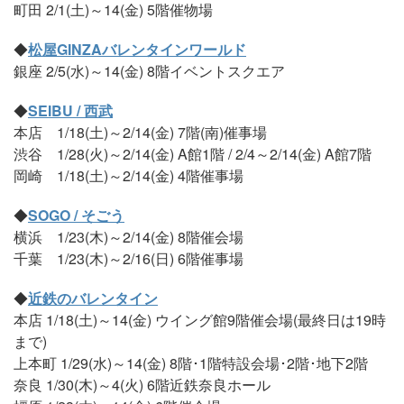
町田 2/1(土)～14(金) 5階催物場
◆
松屋GINZAバレンタインワールド
銀座 2/5(水)～14(金) 8階イベントスクエア
◆
SEIBU / 西武
本店 1/18(土)～2/14(金) 7階(南)催事場
渋谷 1/28(火)～2/14(金) A館1階 / 2/4～2/14(金) A館7階
岡崎 1/18(土)～2/14(金) 4階催事場
◆
SOGO / そごう
横浜 1/23(木)～2/14(金) 8階催会場
千葉 1/23(木)～2/16(日) 6階催事場
◆
近鉄のバレンタイン
本店 1/18(土)～14(金) ウイング館9階催会場(最終日は19時
まで)
上本町 1/29(水)～14(金) 8階･1階特設会場･2階･地下2階
奈良 1/30(木)～4(火) 6階近鉄奈良ホール