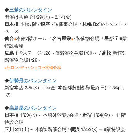
◆
三越のバレンタイン
開催は共通で1/29(水)～2/14(金)
日本橋
本館7階 /
銀座
7階催事会場 /
札幌
B2階イベントス
ペース
仙台
本館7階ホール /
名古屋栄
7階催物会場 /
星が丘
6階
※
※
特設会場
広島
1階ステージ1/28～/8階催物会場1/30～ /
高松
新館5
階催物会場1/28~
※サロン･デュ･ショコラ開催会場
◆
伊勢丹のバレンタイン
新宿本店 2/5(水)～14(金) 本館6階催物場(最終日は18時ま
で)
◆
高島屋のバレンタイン
日本橋
1/29(水)～ 本館8階特設会場 /
新宿
1/24(金)～ 11階
特設会場
玉川
2/1(土)～ 本館6階催会場 /
横浜
1/22(水)～ 8階特設会