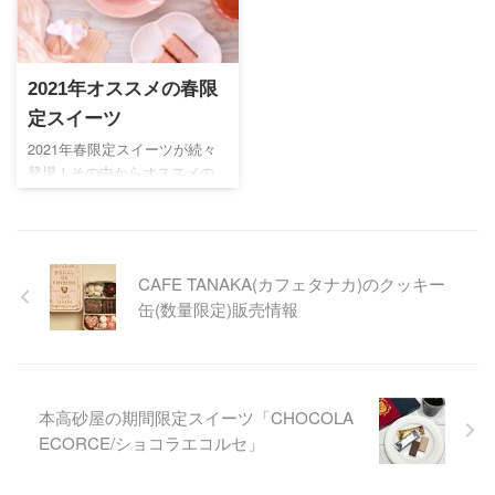
ります。希少価値の高い冬青
から採取された極上の蜂蜜を
使用した特別なカステラ。
2021年オススメの春限
定スイーツ
2021年春限定スイーツが続々
登場！その中からオススメの
スイーツをいくつかピックア
ップしました。春らしいピン
クの可愛いスイーツはこの時
期だけのもの。ご自宅でのカ
CAFE TANAKA(カフェタナカ)のクッキー
フェタイムやちょっとした贈
缶(数量限定)販売情報
り物、母の日ギフトとしても
オススメです。
本高砂屋の期間限定スイーツ「CHOCOLA
ECORCE/ショコラエコルセ」