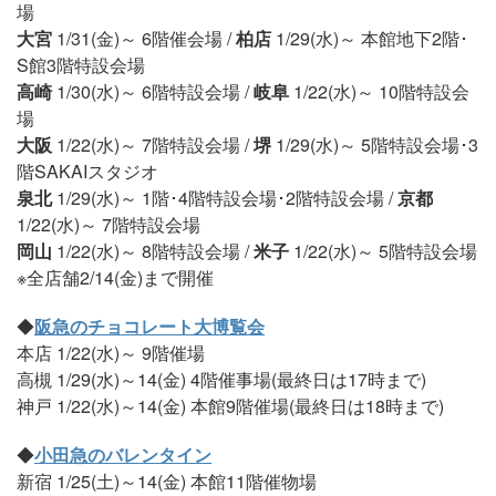
場
大宮
1/31(金)～ 6階催会場 /
柏店
1/29(水)～ 本館地下2階･
S館3階特設会場
高崎
1/30(水)～ 6階特設会場 /
岐阜
1/22(水)～ 10階特設会
場
大阪
1/22(水)～ 7階特設会場 /
堺
1/29(水)～ 5階特設会場･3
階SAKAIスタジオ
泉北
1/29(水)～ 1階･4階特設会場･2階特設会場 /
京都
1/22(水)～ 7階特設会場
岡山
1/22(水)～ 8階特設会場 /
米子
1/22(水)～ 5階特設会場
※全店舗2/14(金)まで開催
◆
阪急のチョコレート大博覧会
本店 1/22(水)～ 9階催場
高槻 1/29(水)～14(金) 4階催事場(最終日は17時まで)
神戸 1/22(水)～14(金) 本館9階催場(最終日は18時まで)
◆
小田急のバレンタイン
新宿 1/25(土)～14(金) 本館11階催物場