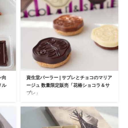
ルテ」の魅力
ン向
資生堂パーラー | サブレとチョコのマリア
メル
ージュ 数量限定販売「花椿ショコラ＆サ
ブレ」
のキャ
資生堂パーラー 数量限定「花椿ショコラ＆サブ
特の
レ」。3 種のチョコレートとサブレの贅沢なマ
リアージュ。バレンタインにおすすめ！