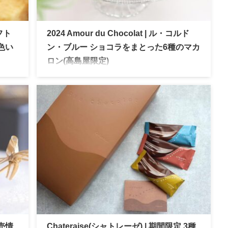
フト
2024 Amour du Chocolat | ル・コルド
色い
ン・ブルー ショコラをまとった6種のマカ
ロン(高島屋限定)
でも
1895年パリで創立の歴史あるフランス料理＆製
ッケ
菓学校。アムールデュショコラで出店された高
アッ
島屋限定プレミアムショコラマカロン。オーガ
多く
ニックカカオを使用した贅沢な味わいで女子ウ
ケばっちりでホワイトデーにもおすすめ
売情
Chateraise(シャトレーゼ) | 期間限定 3種