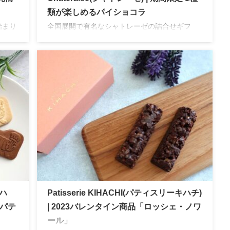
類が楽しめるパイショコラ
始まり
全国展開で有名なシャトレーゼの詰合せギフ
もあ
ト。期間限定で毎年販売されるパイショコラは
貨店
滑らかなチョコと濃厚なパイとの相性バッチリ
切れ
でバレンタインやホワイトデーにぴったりの詰
合せ。手土産にもぴったりでオススメです。
キハ
Patisserie KIHACHI(パティスリーキハチ)
 パテ
| 2023バレンタイン商品「ロッシェ・ノワ
ール」