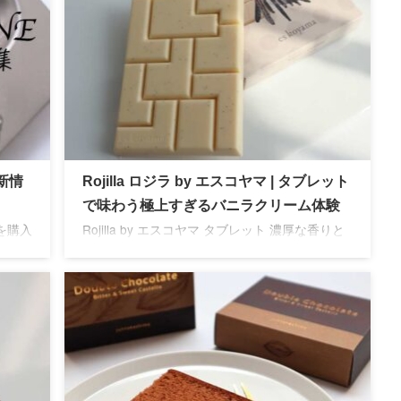
最新情
Rojilla ロジラ by エスコヤマ | タブレット
で味わう極上すぎるバニラクリーム体験
を購入
Rojilla by エスコヤマ タブレット 濃厚な香りと
ラン
滑らかな口溶け、マダガスカル産バニラに溺れ
る贅沢な味わいはため息がでる美味しさを体験