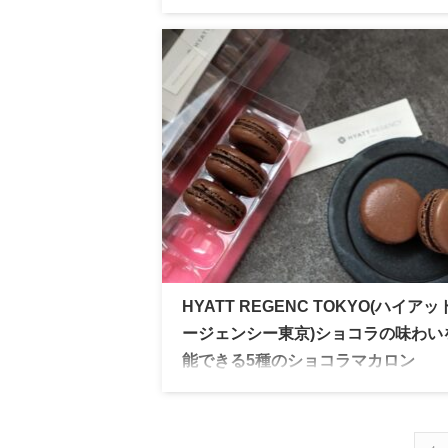
パティスリーキハチから北欧の人気陶芸家
サ・ラーソンとのコラボスイーツが登場。
のネコ、マイキーを型どったクッキーと可
しいデザイン缶はギフトだけでなく自分へ
レゼントにもオススメ
HYATT REGENC TOKYO(ハイアッ
ージェンシー東京)ショコラの味わい
能できる5種のショコラマカロン
日本初のハイアットとして誕生したハイア
リージェンシー東京。ホテル内ショップで
のスイーツはオンラインで購入可能なのも