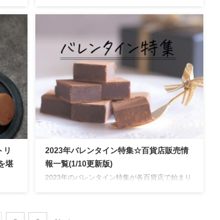
リ
パティスリーキハチの2023年バレンタインスイ
人気
ーツ。ざっくりワッフルとアーモンドのロッシ
愛ら
ェノワール。爽やかなオレンジがアクセントの
のプ
フィンガーチョコレート菓子。紅茶との相性が
ぴったりのスイーツです。
トリ
2023年バレンタイン特集☆百貨店販売情
を堪
報一覧(1/10更新版)
2023年のバレンタイン特集が各百貨店で始まり
ました。今年は新型コロナウイルスの影響もあ
ット
り、オンラインでの取扱数が増えている百貨店
人気
が多く見受けられます。人気ブランドは品切れ
嬉し
も早いのでお早めにチェックが必要です