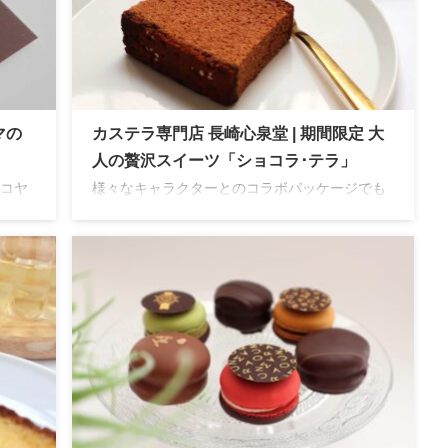
マの
カステラ専門店 長崎心泉堂 | 期間限定 大
人の贅沢スイーツ「ショコラ･テラ」
コヤ
様々なキャラクターとのコラボパッケージでも
ンタ
人気の長崎心泉堂。イベントごとの限定パッケ
り！
ージなど贈り物にぴったりの豊富なラインアッ
プが魅力。期間限定のWチョコ配合カステラは
オススメ！