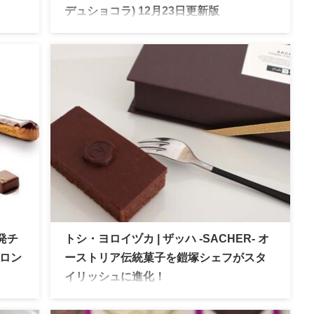
デュショコラ) 12月23日更新版
全国の
アムール・デュ・ショコラ 2026 高島屋主催の
の取
日本最大級のショコラの祭典の最新情報を公開
、早
中。会場情報やオンライン販売情報など要チェ
。
ックです
リ発チ
トシ・ヨロイヅカ | ザッハ -SACHER- オ
サロン
ーストリア伝統菓子を鎧塚シェフがスタ
イリッシュに進化！
ートの
トシ・ヨロイヅカ 鎧塚シェフがスタイリッシュ
会場
に進化させたオーストリア伝統菓子「ザッハト