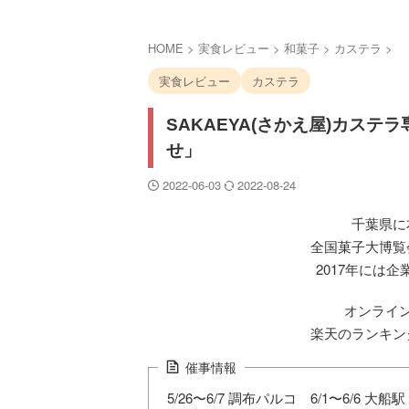
HOME
>
実食レビュー
>
和菓子
>
カステラ
>
実食レビュー
カステラ
SAKAEYA(さかえ屋)カス
せ」
2022-06-03
2022-08-24
千葉県に
全国菓子大博覧
2017年には
オンライ
楽天のランキン
催事情報
5/26〜6/7 調布パルコ 6/1〜6/6 大船駅