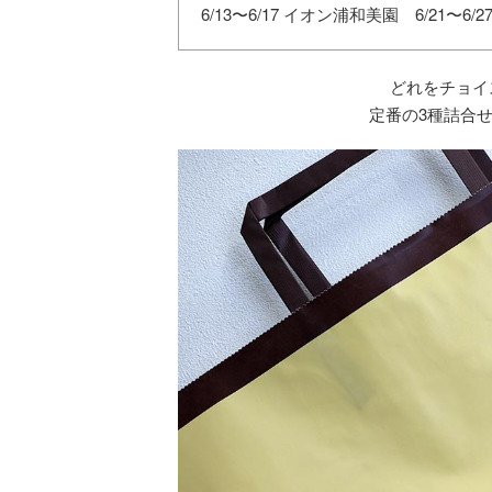
6/13〜6/17 イオン浦和美園 6/21〜6
どれをチョイ
定番の3種詰合