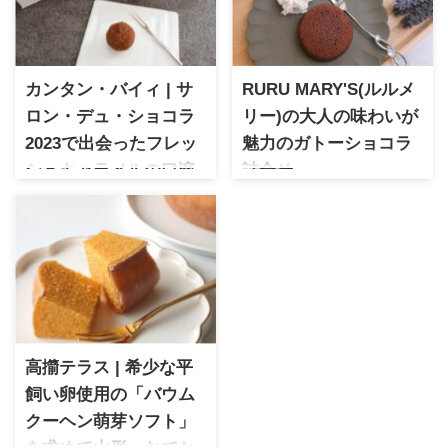
カンタン・バイィ | サ
RURU MARY'S(ルルメ
ロン・デュ・ショコラ
リー)の大人の味わいが
2023で出会ったフレッ
魅力のガトーショコラ
シュキャラメルの口溶
詰合せ
けに感動「コフレ トリ
スイーツでおなじみの
MARY'S(メリー)のチョコレー
ュフ」
ト専門ブランドとして誕生し
カンタン・バイィ 人気ショコ
たRURU MARY'S(ルルメリ
ラ「コフレ トリュフ」。サロ
ー)。大人風味が魅力として人
ン・デュ・ショコラ2023で購
気のガトーショコラは4種類展
入した、フレッシュキャラメ
開でパッケージも素敵な逸品
ルの口溶けが絶品の逸品。
高擶テラス | 希少な平
飼い卵使用の「バウム
クーヘン萌芽ソフト」