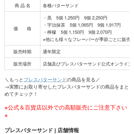
商 品 名
各種バターサンド
・黒 5個 1,250円 9個 2,250円
・宇治抹茶 5個 1,065円 9個 1,917円
価 格
・檸檬 5個 1,150円 9個 2,070円
※他にも様々なフレーバーが季節ごとに販売
販売時期
通年限定
販売場所
店舗及びプレスバターサンド公式オンライン
＼もっと
プレスバターサンド
の商品を見る／
→実際にお取り寄せしたプレスバターサンドの商品をまと
めてチェック！
※公式＆百貨店以外での高額販売にご注意下さい
※
プレスバターサンド | 店舗情報