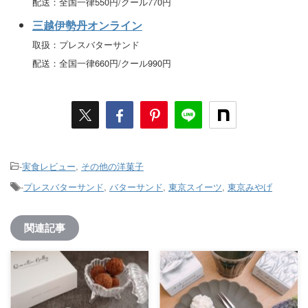
配送：全国一律550円/クール770円
三越伊勢丹オンライン
取扱：プレスバターサンド
配送：全国一律660円/クール990円
-
実食レビュー
,
その他の洋菓子
-
プレスバターサンド
,
バターサンド
,
東京スイーツ
,
東京みやげ
関連記事