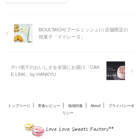
を求めて山形へおでか
け
高擶テラス バウムクーヘン萌
芽ソフト 自社農場の平飼い卵
BOUL'MICH(ブールミッシュ)☆店舗限定の
の濃厚で香り高い味わいが堪
焼菓子「マドレーヌ」
能できます。山形の素材を活
かした極上の味わいが忘れら
れずにリピート！
デパ地下のおいしさを全国にお届け「CAK
E LINK」by HANKYU
トップページ
実食レビュー
地域特集
About
プライバシーポ
リシー