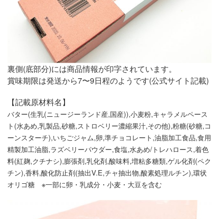
裏側(底部分)には商品情報が印字されています。
賞味期限は発送から7〜9日程のようです(公式サイト記載)
【記載原材料名】
バター(生乳(ニュージーランド産,国産)),小麦粉,キャラメルペース
ト(水あめ,乳製品,砂糖,ストロベリー濃縮果汁,その他),粉糖(砂糖,コ
ーンスターチ),いちごジャム,卵,準チョコレート,油脂加工食品,食用
精製加工油脂,ラズベリーパウダー,食塩,水あめ/トレハロース,着色
料(紅麹,クチナシ),膨張剤,乳化剤,酸味料,増粘多糖類,ゲル化剤(ペク
チン),香料,酸化防止剤(抽出V.E,チャ抽出物,酸素処理ルチン),環状
オリゴ糖 ※一部に卵・乳成分・小麦・大豆を含む