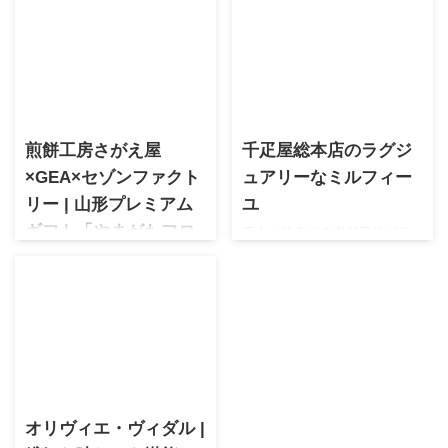
煎餅工房さがえ屋
千疋屋総本店のラグジ
×GEA×セゾンファクト
ュアリーなミルフィー
リー | 山形プレミアム
ユ
ギフト「やまがたフロ
日本を代表する老舗果物ブラ
ンドである千疋屋さんが手掛
ーマジュ」
ける極上スイーツ。この季節
山形のプレミアムギフトとし
にオススメのミルフィーユを
て誕生した「やまがたフロマ
ご紹介します。極上の味わい
ージュ」やみつきしみかりせ
と上品なパッケージは特別な
んで人気のさがえ屋、食のハ
贈り物にオススメ
イクオリティであるセゾンフ
ァクトリーのディップ、糸作
家が監修するGEAのパッケー
オリヴィエ・ヴィダル |
ジ。すべてが完璧すぎる極上