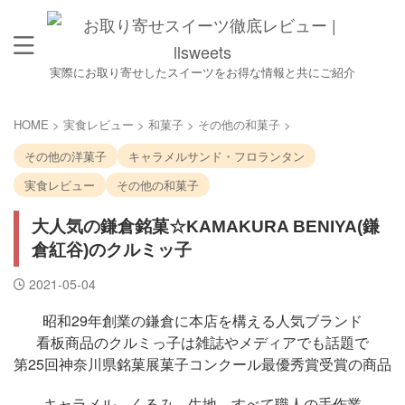
実際にお取り寄せしたスイーツをお得な情報と共にご紹介
HOME
>
実食レビュー
>
和菓子
>
その他の和菓子
>
その他の洋菓子
キャラメルサンド・フロランタン
実食レビュー
その他の和菓子
大人気の鎌倉銘菓☆KAMAKURA BENIYA(鎌
倉紅谷)のクルミッ子
2021-05-04
昭和29年創業の鎌倉に本店を構える人気ブランド
看板商品のクルミっ子は雑誌やメディアでも話題で
第25回神奈川県銘菓展菓子コンクール最優秀賞受賞の商品
キャラメル、くるみ、生地、すべて職人の手作業