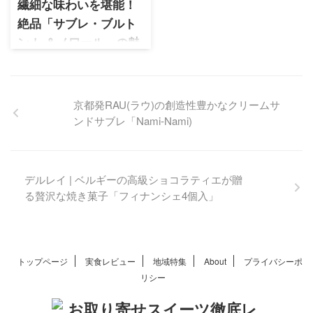
のギフト
繊細な味わいを堪能！
絶品「サブレ・ブルト
ン レ＆ノワール」の魅
力
オリヴィエ・ヴィダル 代表作
のひとつ「サブレ・ブルトン
京都発RAU(ラウ)の創造性豊かなクリームサ
レ＆ノワール」は、サブレと
ンドサブレ「Nami-Nami)
チョコレートの絶妙なバラン
スが楽しめる逸品です。繊細
な味わいを堪能できるフラン
スらしい贅沢スイーツをレビ
デルレイ | ベルギーの高級ショコラティエが贈
ューします。
る贅沢な焼き菓子「フィナンシェ4個入」
トップページ
実食レビュー
地域特集
About
プライバシーポ
リシー