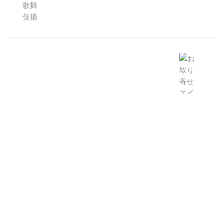
ROYAL TERRASSE(ロワイヤル･テラッセ)の
焼菓子2種アソート