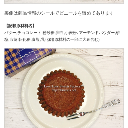
裏側は商品情報のシールでビニールを留めてあります
【記載原材料名】
バター,チョコレート,粉砂糖,卵白,小麦粉､アーモンドパウダー,砂
糖,卵黄,転化糖,食塩,乳化剤(原材料の一部に大豆含む)