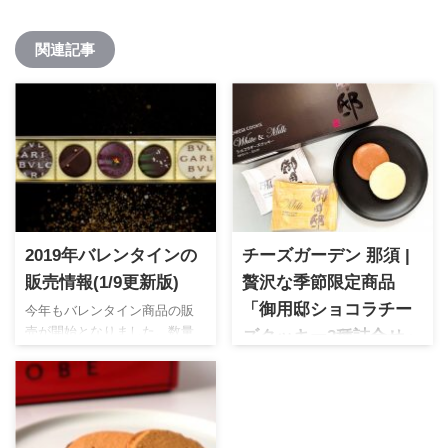
関連記事
2019年バレンタインの
チーズガーデン 那須 |
販売情報(1/9更新版)
贅沢な季節限定商品
今年もバレンタイン商品の販
「御用邸ショコラチー
売が開始となりました。数量
ズクッキー2種詰合せ」
限定など人気ブランドは品切
チーズガーデン 大人風味の
れも早いので要チェック！今
チーズクッキーにチョココー
年はピンクを基調としたショ
ティングしたショコラチーズ
コラやインスタ映え特集など
クッキーは冬季限定のスイー
フォトジェニックなショコラ
ツ。アルコールとの相性もバ