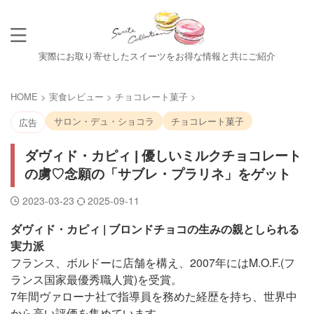
実際にお取り寄せしたスイーツをお得な情報と共にご紹介
HOME
>
実食レビュー
>
チョコレート菓子
>
サロン・デュ・ショコラ
チョコレート菓子
広告
ダヴィド・カピィ | 優しいミルクチョコレート
の虜♡念願の「サブレ・プラリネ」をゲット
2023-03-23
2025-09-11
ダヴィド・カピィ | ブロンドチョコの生みの親としられる
実力派
フランス、ボルドーに店舗を構え、2007年にはM.O.F.(フ
ランス国家最優秀職人賞)を受賞。
7年間ヴァローナ社で指導員を務めた経歴を持ち、世界中
から高い評価を集めています。