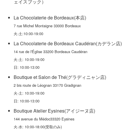
ェイスブック）
La Chocolaterie de Bordeaux(本店)
7 rue Michel Montaigne 33000 Bordeaux
火-土:10:00-19:00
La Chocolaterie de Bordeaux Caudéran(カデラン店)
14 rue de l'Église 33200 Bordeaux Caudéran
火-土: 10:00-19:00
日: 10:00-13:00
Boutique et Salon de Thé(グラディニャン店)
2 bis route de Léognan 33170 Gradignan
火-土: 10:00-19:00
日: 10:00-13:00
Boutique Atelier Eysines(アイジーヌ店)
144 avenue du Médoc33320 Eysines
火-水: 10:00-18:00(受取のみ)