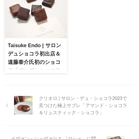
を実食
ョコの相性がバッチリノかわ
ラ・メゾン・ジュヴォーの
いらしいスイーツです
「ガレットブルトンヌショコ
ラ」を実食レビュー。濃厚シ
ョコラに塩味がアクセントと
なる大人の贅沢焼き菓子でカ
フェタイムを満喫。
Taisuke Endo | サロン
デュショコラ初出店＆
遠藤泰介氏初のショコ
ラ「ボンボンショコラ
アソートメント」
Taisuke Endo サロンデュショ
コラ2025初登場！遠藤泰介氏
クリオロ | サロン・デュ・ショコラ2023で
が手掛ける初ボンボンショコ
見つけた極上サブレ「アマンド・ショコラ
ラに注目！
＆リュスティック・ショコラ」
イヴァン・シュヴァリエ 「ロシェ」に悶