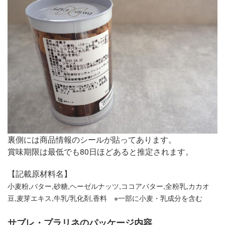
裏側には商品情報のシールが貼ってあります。
賞味期限は最低でも80日ほどあると推定されます。
【記載原材料名】
小麦粉,バター,砂糖,ヘーゼルナッツ,ココアバター,全粉乳,カカオ
豆,麦芽エキス,牛乳/乳化剤,香料 ※一部に小麦・乳成分を含む
サブレ・プラリネのパッケージ内容