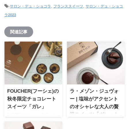
-
サロン・デュ・ショコラ
,
フランススイーツ
,
サロン・デュ・ショコ
ラ2023
関連記事
FOUCHER(フーシェ)の
ラ・メゾン・ジュヴォ
秋冬限定チョコレート
ー | 塩味がアクセント
スイーツ「ガレ」
のオシャレな大人の贅
秋冬限定のフーシェ人気のチ
沢スイーツ「ガレット
ョコレート菓子のガレ。香ば
ブルトンヌショコラ」
しいナッツと上品な甘さのチ