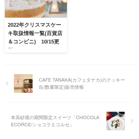
ン・デュ・ショコラ」のマロ
ンドは品切れも早いのでお早
ングラッセ。高級感あるパッ
めにチェックが必要です
ケージにトリノ産の栗を使用
した極上のマロングラッセが
2022年クリスマスケー
販売開始です。
キ取扱情報一覧(百貨店
＆コンビニ) 10/15更
新
2022年配送可能なクリスマス
ケーキの取扱状況を掲載中。
人気パティシエが手掛けるク
リスマスケーキが冷凍配送で
CAFE TANAKA(カフェタナカ)のクッキー
ご自宅に配送可能。数量限定
缶(数量限定)販売情報
も多いのでお早めにチェック
してみて下さい。
本高砂屋の期間限定スイーツ「CHOCOLA
ECORCE/ショコラエコルセ」