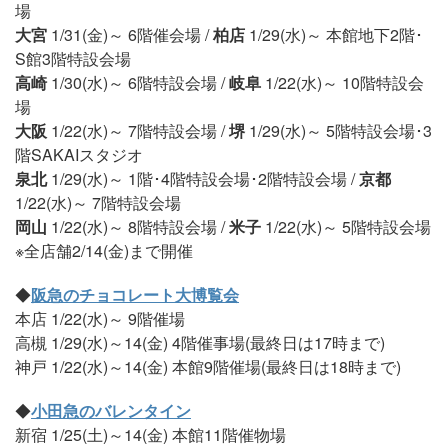
場
大宮
1/31(金)～ 6階催会場 /
柏店
1/29(水)～ 本館地下2階･
S館3階特設会場
高崎
1/30(水)～ 6階特設会場 /
岐阜
1/22(水)～ 10階特設会
場
大阪
1/22(水)～ 7階特設会場 /
堺
1/29(水)～ 5階特設会場･3
階SAKAIスタジオ
泉北
1/29(水)～ 1階･4階特設会場･2階特設会場 /
京都
1/22(水)～ 7階特設会場
岡山
1/22(水)～ 8階特設会場 /
米子
1/22(水)～ 5階特設会場
※全店舗2/14(金)まで開催
◆
阪急のチョコレート大博覧会
本店 1/22(水)～ 9階催場
高槻 1/29(水)～14(金) 4階催事場(最終日は17時まで)
神戸 1/22(水)～14(金) 本館9階催場(最終日は18時まで)
◆
小田急のバレンタイン
新宿 1/25(土)～14(金) 本館11階催物場