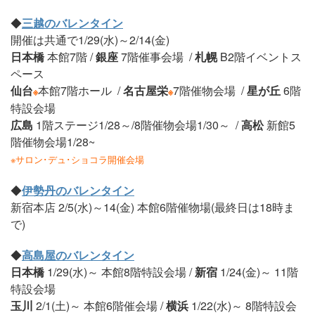
◆
三越のバレンタイン
開催は共通で1/29(水)～2/14(金)
日本橋
本館7階 /
銀座
7階催事会場 /
札幌
B2階イベントス
ペース
仙台
本館7階ホール /
名古屋栄
7階催物会場 /
星が丘
6階
※
※
特設会場
広島
1階ステージ1/28～/8階催物会場1/30～ /
高松
新館5
階催物会場1/28~
※サロン･デュ･ショコラ開催会場
◆
伊勢丹のバレンタイン
新宿本店 2/5(水)～14(金) 本館6階催物場(最終日は18時ま
で)
◆
高島屋のバレンタイン
日本橋
1/29(水)～ 本館8階特設会場 /
新宿
1/24(金)～ 11階
特設会場
玉川
2/1(土)～ 本館6階催会場 /
横浜
1/22(水)～ 8階特設会