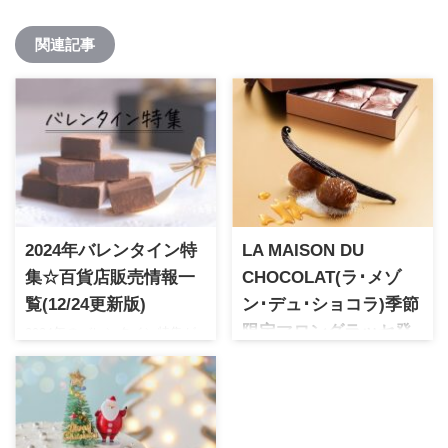
関連記事
2024年バレンタイン特
LA MAISON DU
集☆百貨店販売情報一
CHOCOLAT(ラ･メゾ
覧(12/24更新版)
ン･デュ･ショコラ)季節
2024年のバレンタイン特集が
限定マロングラッセ発
各百貨店で始まりました。今
売開始
年は新型コロナウイルスの影
この時期にだけ特別限定品と
響もあり、オンラインでの取
して登場するフランスの高級
扱数が増えている百貨店が多
ショコラティエ「ラ・メゾ
く見受けられます。人気ブラ