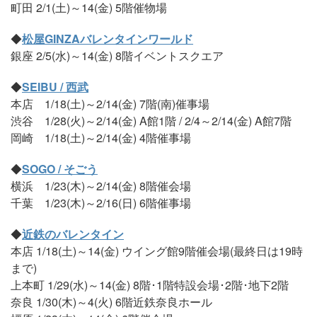
町田 2/1(土)～14(金) 5階催物場
◆
松屋GINZAバレンタインワールド
銀座 2/5(水)～14(金) 8階イベントスクエア
◆
SEIBU / 西武
本店 1/18(土)～2/14(金) 7階(南)催事場
渋谷 1/28(火)～2/14(金) A館1階 / 2/4～2/14(金) A館7階
岡崎 1/18(土)～2/14(金) 4階催事場
◆
SOGO / そごう
横浜 1/23(木)～2/14(金) 8階催会場
千葉 1/23(木)～2/16(日) 6階催事場
◆
近鉄のバレンタイン
本店 1/18(土)～14(金) ウイング館9階催会場(最終日は19時
まで)
上本町 1/29(水)～14(金) 8階･1階特設会場･2階･地下2階
奈良 1/30(木)～4(火) 6階近鉄奈良ホール