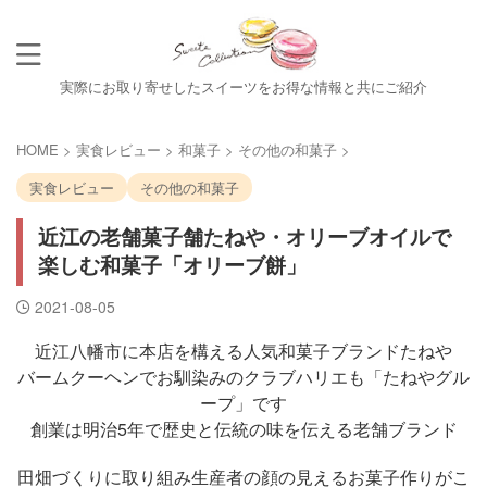
実際にお取り寄せしたスイーツをお得な情報と共にご紹介
HOME
>
実食レビュー
>
和菓子
>
その他の和菓子
>
実食レビュー
その他の和菓子
近江の老舗菓子舗たねや・オリーブオイルで
楽しむ和菓子「オリーブ餅」
2021-08-05
近江八幡市に本店を構える人気和菓子ブランドたねや
バームクーヘンでお馴染みのクラブハリエも「たねやグル
ープ」です
創業は明治5年で歴史と伝統の味を伝える老舗ブランド
田畑づくりに取り組み生産者の顔の見えるお菓子作りがこ