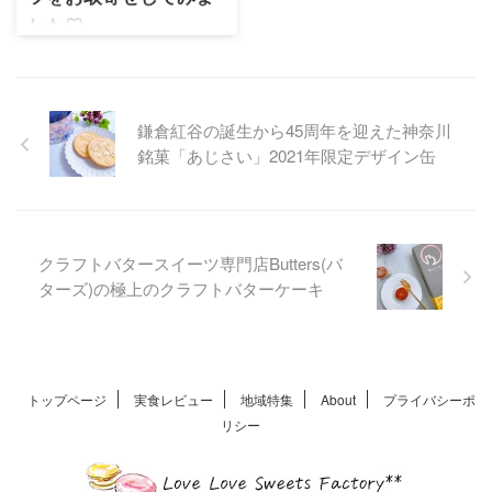
マドレーヌをお取り寄せしま
した♡
したネットで購入できるのは
ホント貴重すぎます！現在は
チーズワンダーは販売開始30
店頭受取のみですが再販ある
分で品切れの人気商品。放牧
と期待しています めちゃうく
で育まれた牛乳と卵を使用し
ちゃオシャレな化粧箱だと思
驚きの美味しさを実現。おす
鎌倉紅谷の誕生から45周年を迎えた神奈川
いませんか？レトロなイメー
すめの食べ方も紹介します
銘菓「あじさい」2021年限定デザイン缶
ジが強かったので驚きました
文字は ...
クラフトバタースイーツ専門店Butters(バ
ターズ)の極上のクラフトバターケーキ
トップページ
実食レビュー
地域特集
About
プライバシーポ
リシー