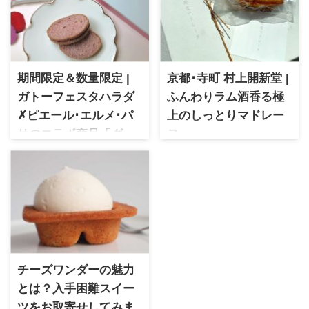
期間限定＆数量限定 |
京都･寺町 村上開新堂 |
ガトーフェスタハラダ
ふんわりラム酒香る極
✗ピエール･エルメ･パ
上のしっとりマドレー
リのコラボ商品「グー
ヌ
テ･デ･レーヌ イスパハ
明治40年京都で開業した西洋
菓子舗京都で最も古い歴史を
ン」
持つと言われる老舗中の老
1901年創業の群馬を代表する
舗！東京の村上開新堂は親戚
ラスク専門店ガトーフェスタ
にあたるそうです昭和初期に
ハラダと、パティスリー界の
建築されたレトロな洋風な建
ピカソと称されるピエールエ
物が目印 村上開新堂といえば
ルメパリの代表作であるイス
クッキー缶が話題になります
パハンのコラボ。発売当初か
予約から数ヶ月待ちの入手困
チーズワンダーの魅力
ら話題になり品切れも早く希
難品として知られています 今
とは？入手困難スイー
少な商品となりました
回は4代目の手により誕生した
ツをお取寄せしてみま