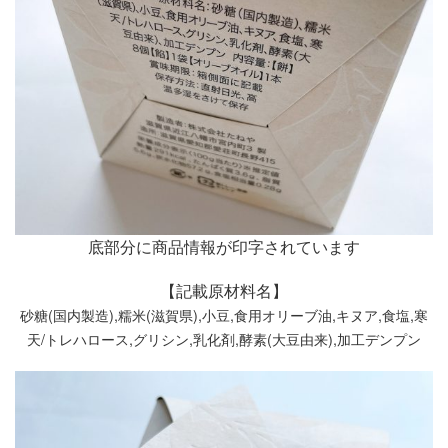
底部分に商品情報が印字されています
【記載原材料名】
砂糖(国内製造),糯米(滋賀県),小豆,食用オリーブ油,キヌア,食塩,寒
天/トレハロース,グリシン,乳化剤,酵素(大豆由来),加工デンプン