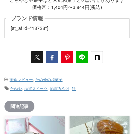
価格帯：1,404円〜3,844円(税込)
ブランド情報
[st_af id="18728"]
-
実食レビュー
,
その他の和菓子
-
たねや
,
滋賀スイーツ
,
滋賀みやげ
,
餅
関連記事