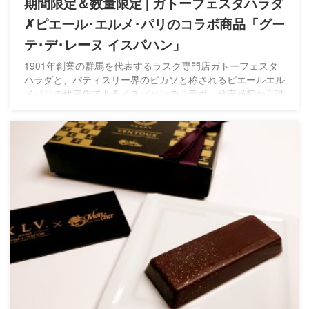
期間限定＆数量限定 | ガトーフェスタハラダ
✗ピエール･エルメ･パリのコラボ商品「グー
テ･デ･レーヌ イスパハン」
1901年創業の群馬を代表するラスク専門店ガトーフェスタ
ハラダと、パティスリー界のピカソと称されるピエールエル
メパリの代表作であるイスパハンのコラボ。発売当初から話
題になり品切れも早く希少な商品となりました