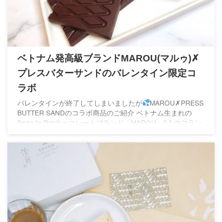
ベトナム発高級ブランドMAROU(マルゥ)✗
プレスバターサンドのバレンタイン限定コ
ラボ
バレンタインが終了してしまいましたが
MAROU✗PRESS
BUTTER SANDのコラボ商品のご紹介 ベトナム生まれの
Bean to Barチョコレートブランド「MAROU」2人のフラン
ス人がベトナムを旅する中で出会ったベトナム産カカオこの
カカオに惚れ込んで2011年に創業したブランドです 今回は
カカオ75％の濃厚オリジナルチョコを使用した限定フレー
バーのバターサンドとMAROUタブレットのセットこの時期
だけの2021年バレンタイン限定コラボ商品になります ショ
ップバッグはグレーの縦長 ...