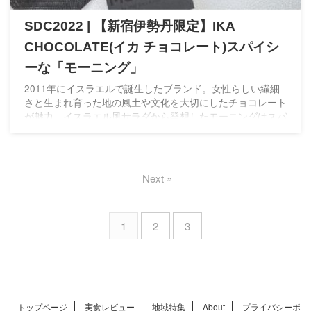
SDC2022 | 【新宿伊勢丹限定】IKA
CHOCOLATE(イカ チョコレート)スパイシ
ーな「モーニング」
2011年にイスラエルで誕生したブランド。女性らしい繊細
さと生まれ育った地の風土や文化を大切にしたチョコレート
が魅力。イスラエル風サラダから発想したモーニングはスパ
イスが効いたバランスの良いチョコレートで可愛らしい猫舌
でサロンデュショコラ初出店以来人気です。
Next »
1
2
3
トップページ
実食レビュー
地域特集
About
プライバシーポ