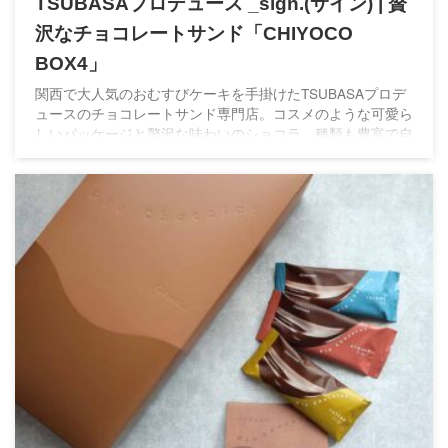
TSUBASAプロデュース _sign.(サイン) | 贅
沢なチョコレートサンド「CHIYOCO
BOX4」
関西で大人気のおむすびケーキを手掛けたTSUBASAプロデ
ュースのチョコレートサンド専門店。コスメのような可愛ら
しいパッケージと贅沢な味わいのショコラ。種類も豊富で自
分へのご褒美にもぴったり！