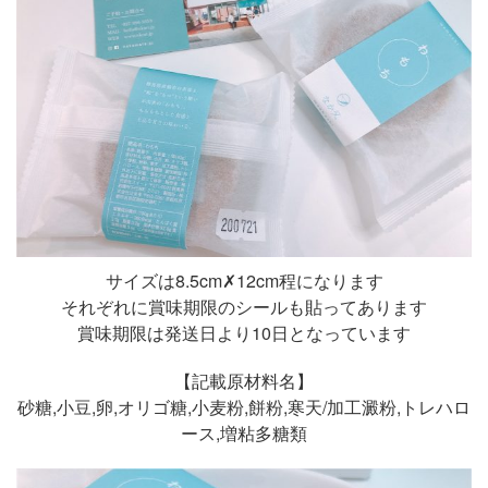
サイズは8.5cm✗12cm程になります
それぞれに賞味期限のシールも貼ってあります
賞味期限は発送日より10日となっています
【記載原材料名】
砂糖,小豆,卵,オリゴ糖,小麦粉,餅粉,寒天/加工澱粉,トレハロ
ース,増粘多糖類