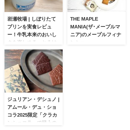
岩瀬牧場 | しぼりたて
THE MAPLE
プリンを実食レビュ
MANIA(ザ･メープルマ
ー！牛乳本来のおいし
ニア)のメープルフィナ
さを楽しめる、とろけ
ンシェ
るミルクプリンはお土
㈱シュクレイが運営する人気
ブランド。東京駅のおみやげ
産に
ランキングの常連で、かわい
岩瀬牧場 しぼりたてプリン
らいいパッケージも魅力。お
は、自社牧場の新鮮な生乳を
土産や手土産にぴったりの素
使用した人気のミルクプリン
敵なスイーツです。メープル
です。牛乳本来のおいしさを
の優しい甘さで年代を問わず
生かしたすっきりとした甘さ
にウケが良いフィナンシェで
と、とろけるようななめらか
す。
ジュリアン・デシュノ |
な口どけが魅力。実際に食べ
アムール・デュ・ショ
た感想や味わい、購入方法を
ご紹介します。
コラ2025限定「クラカ
ンショコラ」で極上の