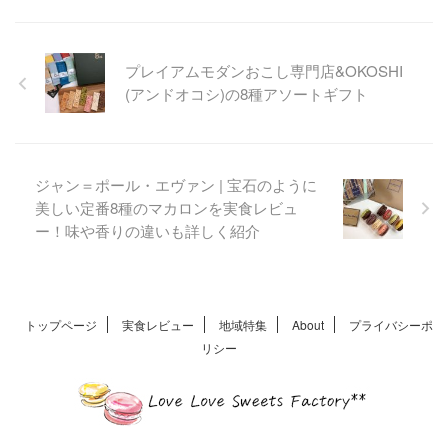
塩×甘バランス体験
ジュリアン・デシュノが手掛
ける「クラカンショコラ」。
プレイアムモダンおこし専門店&OKOSHI
アムール・デュ・ショコラで
(アンドオコシ)の8種アソートギフト
登場した、高島屋限定の特別
な一品を実食しました。甘さ
と塩味の絶妙なバランスが楽
しめます。
ジャン＝ポール・エヴァン | 宝石のように
美しい定番8種のマカロンを実食レビュ
ー！味や香りの違いも詳しく紹介
トップページ
実食レビュー
地域特集
About
プライバシーポ
リシー