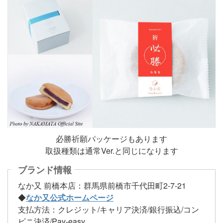
必勝祈願パッケージもあります
取扱種類は通常Ver.と同じになります
ブランド情報
なか又 前橋本店：群馬県前橋市千代田町2-7-21
◆
なか又公式ホームページ
支払方法：クレジット/キャリア決済/銀行振込/コン
ビニ決済/Pay-easy