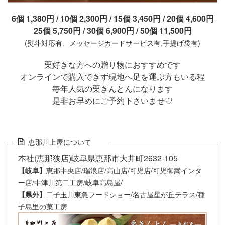
6個 1,380円 / 10個 2,300円 / 15個 3,450円 / 20個 4,600円
25個 5,750円 / 30個 6,900円 / 50個 11,500円
(熨斗対応有、メッセージカードサービス有,手提げ袋有)
栗好きな方への贈り物におすすめです
オンラインで購入できず現地へ足を運ぶ方もいる程
毎年人気の栗きんとんになります
是非お早めにご予約下さいませ♡
恵那川上屋について
本社(恵那狭店)岐阜県恵那市大井町2632-105
恵那中央店/瑞浪店/高山店/可児店/可児御嵩インタ
【岐阜】
ー店/中津川第二工房/岐阜高島屋/
二子玉川東急フードショー/名古屋星が丘テラス/種
【県外】
子島里の菓工房