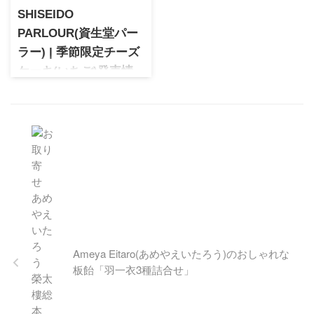
SHISEIDO
PARLOUR(資生堂パー
ラー) | 季節限定チーズ
ケーキ(いちご)発売情
報
資生堂パーラーの看板商品で
あるチーズケーキが冬仕様の
いちごVer.になって登場！今年
のパッケージもかわいいです
♡
Ameya Eitaro(あめやえいたろう)のおしゃれな
板飴「羽一衣3種詰合せ」