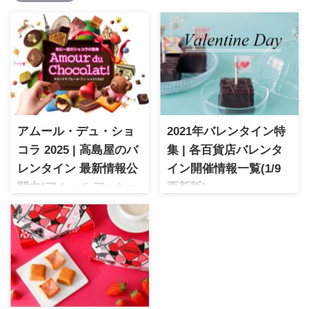
アムール・デュ・ショ
2021年バレンタイン特
コラ 2025 | 高島屋のバ
集 | 各百貨店バレンタ
レンタイン 最新情報公
イン開催情報一覧(1/9
開中(アムールデュショ
更新版)
コラ) 12月17日更新版
2021年のバレンタイン特集が
各百貨店で始まりました。今
アムール・デュ・ショコラ
年は新型コロナウイルスの影
2025 | 高島屋主催の日本最大
響もあり、オンラインでの取
中のショコラの祭典
扱数が増えている百貨店が多
く見受けられます。人気ブラ
ンドは品切れも早いのでお早
めにチェックが必要です