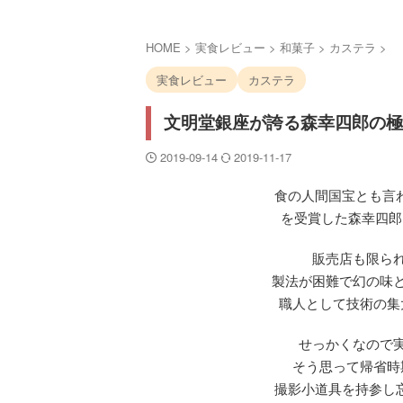
HOME
>
実食レビュー
>
和菓子
>
カステラ
>
実食レビュー
カステラ
文明堂銀座が誇る森幸四郎の極
2019-09-14
2019-11-17
食の人間国宝とも言わ
を受賞した森幸四郎
販売店も限ら
製法が困難で幻の味
職人として技術の集
せっかくなので
そう思って帰省時
撮影小道具を持参し忘