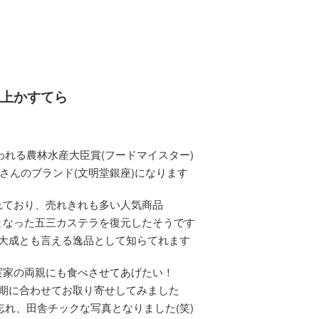
上かすてら
れる農林水産大臣賞(フードマイスター)
さんのブランド(文明堂銀座)になります
れており、売れきれも多い人気商品
となった五三カステラを復元したそうです
大成とも言える逸品として知らてれます
実家の両親にも食べさせてあげたい！
期に合わせてお取り寄せしてみました
れ、田舎チックな写真となりました(笑)