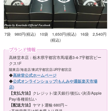
7袋 980円(税込) 10袋 1,650円(税込) 16袋 2,540円
(税込)
ブランド情報
高林堂本店：栃木県宇都宮市馬場通3-4-7宇都宮ピー
クス1F
陽東店/海道店/東武宇都宮店/JR宇都宮店
◆
高林堂公式ホームページ
◆
公式オンラインショップ(もんみや通販楽天市場
店)
【支払方法】
クレジット/楽天銀行/後払い決済/Apple
Pay/各種前払い
【配送方法】
ヤマト運輸 680円～
※高林堂商品は栃木県より発送