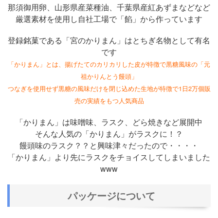
那須御用卵、山形県産菜種油、千葉県産紅あずまなどなど
厳選素材を使用し自社工場で「餡」から作っています
登録銘菓である「宮のかりまん」はとちぎ名物として有名
です
「かりまん」とは、揚げたてのカリカリした皮が特徴で黒糖風味の「元
祖かりんとう饅頭」
つなぎを使用せず黒糖の風味だけを閉じ込めた生地が特徴で1日2万個販
売の実績をもつ人気商品
「かりまん」は味噌味、ラスク、どら焼きなど展開中
そんな人気の「かりまん」がラスクに！？
饅頭味のラスク？？と興味津々だったので・・・・
「かりまん」より先にラスクをチョイスしてしまいました
www
パッケージについて