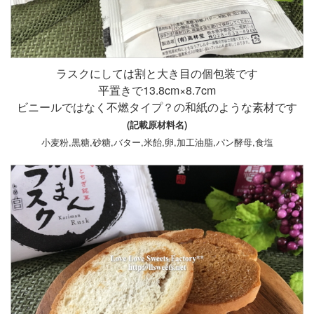
ラスクにしては割と大き目の個包装です
平置きで13.8cm×8.7cm
ビニールではなく不燃タイプ？の和紙のような素材です
(記載原材料名)
小麦粉,黒糖,砂糖,バター,米飴,卵,加工油脂,パン酵母,食塩