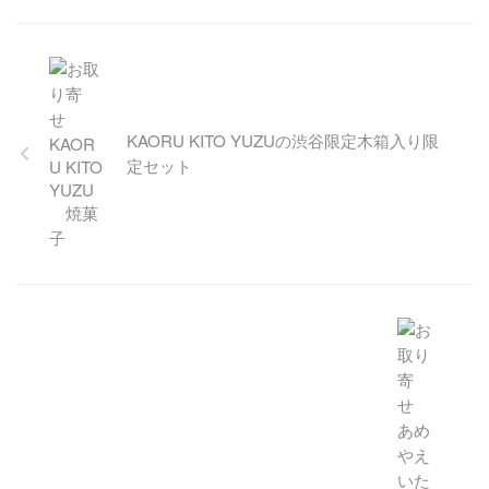
ラ」
大阪、堂島に本店を構える堂
島ロールでおなじみのパティ
スリーモンシェール。バレン
タイン限定のコラボショコラ
として登場したXLVワインを使
KAORU KITO YUZUの渋谷限定木箱入り限
用した限定ショコラ「ザヴィ
定セット
エ・ルイ・ヴィトンショコ
ラ」