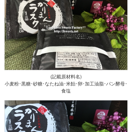
(記載原材料名)
小麦粉･黒糖･砂糖･なたね油･米飴･卵･加工油脂･パン酵母･
食塩