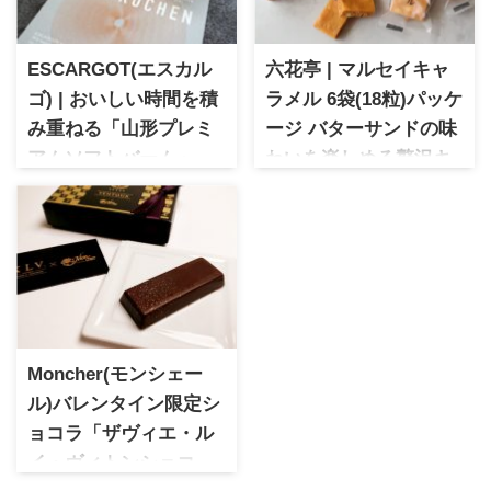
ESCARGOT(エスカル
六花亭 | マルセイキャ
ゴ) | おいしい時間を積
ラメル 6袋(18粒)パッケ
み重ねる「山形プレミ
ージ バターサンドの味
アムソフトバーム」
わいを楽しめる贅沢キ
1992年創業でレストラン、パ
ャラメル
ンなどを手掛ける
六花亭 マルセイキャラメル 6
ESCARGOT。2023年に道の駅
袋（18粒）パッケージ。バタ
にバームクーヘン専門店をオ
ーサンドの味わいをキャラメ
ープン。贅沢な素材をたっぷ
ルで楽しめる贅沢スイーツ。
りと使ったコク深く香り豊か
バターのコクと香ばしさにラ
な味わいのバームクーヘンは
ム酒の風味が重なり、口どけ
絶品！
の良さと食感の変化も楽しめ
Moncher(モンシェー
ます。
ル)バレンタイン限定シ
ョコラ「ザヴィエ・ル
イ・ヴィトンショコ