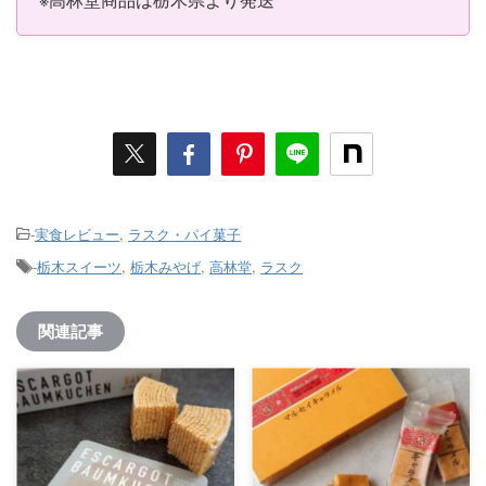
-
実食レビュー
,
ラスク・パイ菓子
-
栃木スイーツ
,
栃木みやげ
,
高林堂
,
ラスク
関連記事