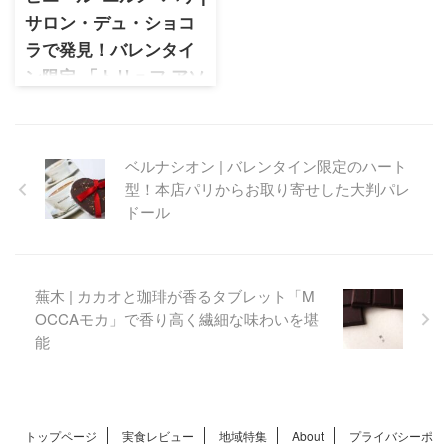
サロン・デュ・ショコ
ラで発見！バレンタイ
ン限定 「トリュフ アソ
リュティマン」
ピエール･エルメ･パリ バレン
タイン限定の「トリュフ・ア
ベルナシオン | バレンタイン限定のハート
ソリュティマン」をサロン・
型！本店パリからお取り寄せした大判パレ
デュ・ショコラで購入。6個入
ドール
りの味わいや購入体験を詳し
く紹介します。
蕪木 | カカオと珈琲が香るタブレット「M
OCCAモカ」で香り高く繊細な味わいを堪
能
トップページ
実食レビュー
地域特集
About
プライバシーポ