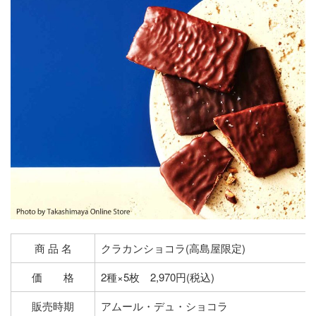
商 品 名
クラカンショコラ(高島屋限定)
価 格
2種×5枚 2,970円(税込)
販売時期
アムール・デュ・ショコラ