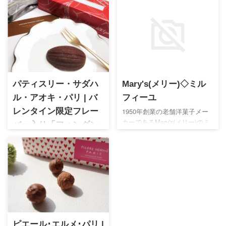
パティスリー・サダハ
Mary's(メリー)◇ミル
ル・アオキ・パリ | バ
フィーユ
レンタイン限定フレー
1950年創業の老舗洋菓子メー
カーであるMary's(メリー)のミ
バー入り「フォンダン
ルフィーユ。ラッピング、パ
オ ショコラ3種類セッ
ッケージ、個包装など写真付
ト」
きでレポートしますので参考
になさって下さい♪
パティスリー・サダハル・ア
オキ・パリ 2021年バレンタイ
ン限定の3種類のフォンダンシ
ョコラはこだわりの調合で新
しい味わいに仕上がっていま
す。
ピエール･エルメ･パリ |