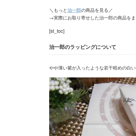
＼もっと
治一郎
の商品を見る／
→実際にお取り寄せした治一郎の商品をま
[st_toc]
治一郎のラッピングについて
やや薄い紫が入ったような若干暗めの白い