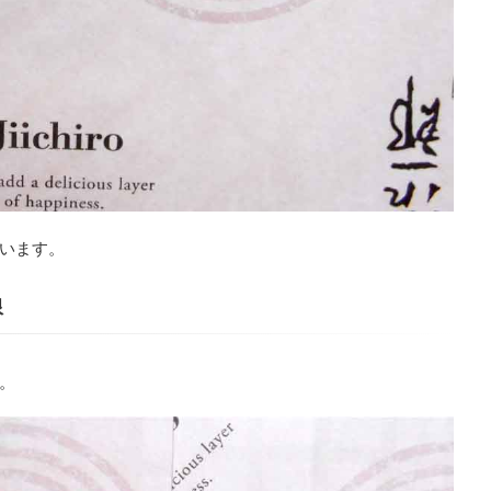
います。
限
。