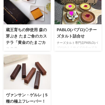
蔵王育ちの卵使用 森の
PABLO(パブロ)◇チー
芽ぶき たまご舎のカス
ズタルト詰合せ
テラ「黄金のたまごカ
チーズタルト専門店PABLO(パ
ブロ)のミニサイズのチーズタ
ステラ」
ルトをご紹介。手のひらサイ
宮城蔵王の自然の中で育てら
ズで可愛らしいタルトはイン
れ贅沢な卵を扱うたまご専門
スタ映えもばっちり！オンラ
店。個包装になったカステラ
インでは1種のみの取扱ですが
は自慢の卵の風味豊かな味わ
ぜひ一度お試し下さい！
いで老若男女問わず喜ばれる
と思います。差し入れ、手土
産、内祝いなど幅広い贈り物
におすすめです
ヴァンサン・ゲルレ | 5
種の極上フレーバー！