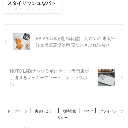
スタイリッシュなバト
ン型「バトン ショコラ
アソルティ」
ヴァンサン・ゲルレ 5種の極上
フレーバー！「バトン ショコ
BAIKADO(塩竈 梅花堂) | 人気No.1 東太平
ラ アソルティ」で贅沢なひと
洋＆塩竈藻塩使用 藻なかさぶれ詰合せ
ときを
NUTS LAB(ナッツラボ) | ナッツ専門店が
手掛けるクッキーアソート「ナッツラボ
缶」
トップページ
実食レビュー
地域特集
About
プライバシーポ
リシー