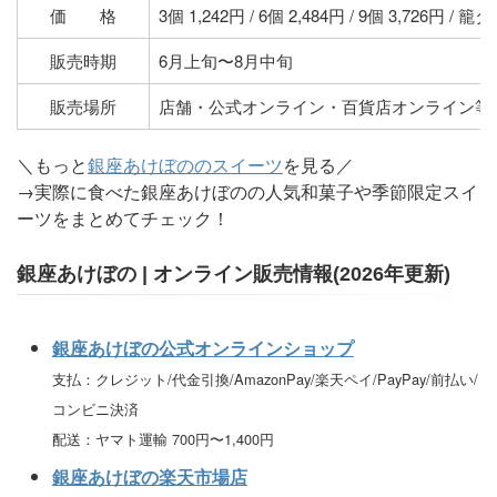
価 格
3個 1,242円 / 6個 2,484円 / 9個 3,726円 / 籠
販売時期
6月上旬〜8月中旬
販売場所
店舗・公式オンライン・百貨店オンライン等
＼もっと
銀座あけぼののスイーツ
を見る／
→実際に食べた銀座あけぼのの人気和菓子や季節限定スイ
ーツをまとめてチェック！
銀座あけぼの | オンライン販売情報(2026年更新)
銀座あけぼの公式オンラインショップ
支払：クレジット/代金引換/AmazonPay/楽天ペイ/PayPay/前払い/
コンビニ決済
配送：ヤマト運輸 700円〜1,400円
銀座あけぼの楽天市場店