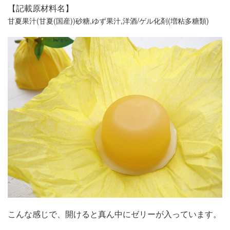
【記載原材料名】
甘夏果汁(甘夏(国産))砂糖,ゆず果汁,洋酒/ゲル化剤(増粘多糖類)
こんな感じで、開けると真ん中にゼリーが入っています。