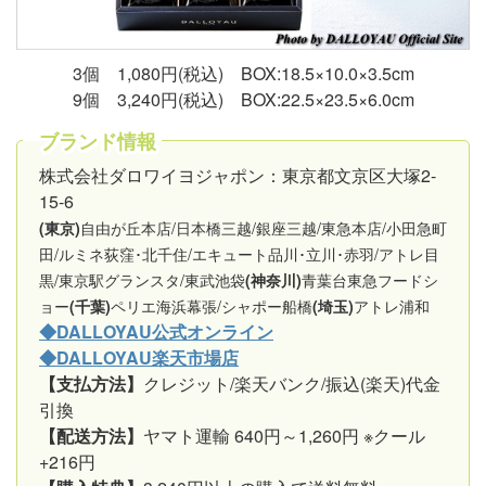
3個 1,080円(税込) BOX:18.5×10.0×3.5cm
9個 3,240円(税込) BOX:22.5×23.5×6.0cm
ブランド情報
株式会社ダロワイヨジャポン：東京都文京区大塚2-
15-6
自由が丘本店/日本橋三越/銀座三越/東急本店/小田急町
(東京)
田/ルミネ荻窪･北千住/エキュート品川･立川･赤羽/アトレ目
黒/東京駅グランスタ/東武池袋
青葉台東急フードシ
(神奈川)
ョー
ペリエ海浜幕張/シャポー船橋
アトレ浦和
(千葉)
(埼玉)
◆DALLOYAU公式オンライン
◆DALLOYAU楽天市場店
【支払方法】
クレジット/楽天バンク/振込(楽天)代金
引換
【配送方法】
ヤマト運輸 640円～1,260円 ※クール
+216円