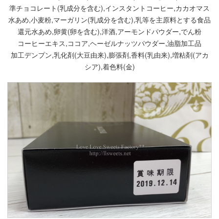
準チョコレート(乳成分を含む),インスタントコーヒー,カカオマス
水あめ,小麦粉,マーガリン(乳成分を含む),乳等を主原料とする食品
還元水あめ,卵黄(卵を含む),洋酒,アーモンドパウダー,でん粉
コーヒーエキス,ココア,ヘーゼルナッツパウダー,油脂加工品
加工デンプン,乳化剤(大豆由来),膨張剤,香料(乳由来),増粘剤(アカ
シア),着色料(金)