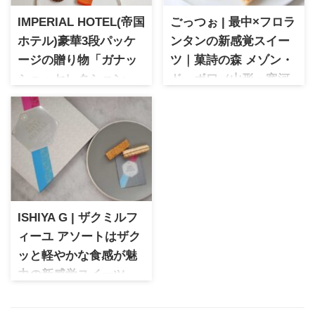
IMPERIAL HOTEL(帝国
ごっつぉ | 最中×フロラ
ホテル)豪華3段パッケ
ンタンの新感覚スイー
ージの贈り物「ガナッ
ツ｜菓詩の森 メゾン・
シュ・セレクション」
ド・ボワ（山形・寒河
日本屈指の高級ホテルである
江）
「帝国ホテル」の2022年バレ
ごっつぉ 最中×フロランタンと
ンタイン＆ホワイトデーコレ
いう新しい組み合わせで人気
クション。真っ赤な可愛らし
のお菓子。山形・寒河江市の
いBOXの中には一口サイズの4
メゾン・ド・ボワが手掛け
種類のショコラ。豪華な3段仕
る、お土産にぴったりのスイ
様で見た目も素敵な限定ショ
ーツです。
コラです
ISHIYA G | ザクミルフ
ィーユ アソートはザク
ッと軽やかな食感が魅
力の新感覚スイーツ
ISHIYA G ザクミルフィーユ
アソートを実食レビュー。ザ