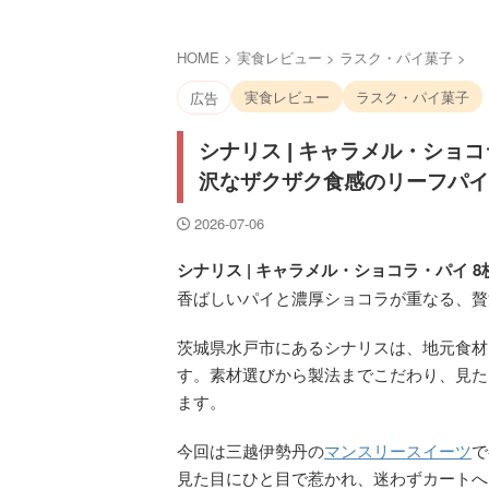
HOME
>
実食レビュー
>
ラスク・パイ菓子
>
実食レビュー
ラスク・パイ菓子
広告
シナリス | キャラメル・シ
沢なザクザク食感のリーフパイ
2026-07-06
シナリス | キャラメル・ショコラ・パイ 8枚 
香ばしいパイと濃厚ショコラが重なる、贅
茨城県水戸市にあるシナリスは、地元食材
す。素材選びから製法までこだわり、見た
ます。
今回は三越伊勢丹の
マンスリースイーツ
で
見た目にひと目で惹かれ、迷わずカートへ