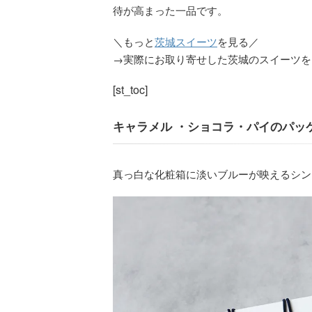
待が高まった一品です。
＼もっと
茨城スイーツ
を見る／
→実際にお取り寄せした茨城のスイーツを
[st_toc]
キャラメル ・ショコラ・パイのパッ
真っ白な化粧箱に淡いブルーが映えるシン