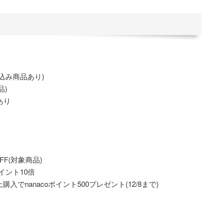
料込み商品あり)
品)
あり
FF(対象商品)
ポイント10倍
入でnanacoポイント500プレゼント(12/8まで)