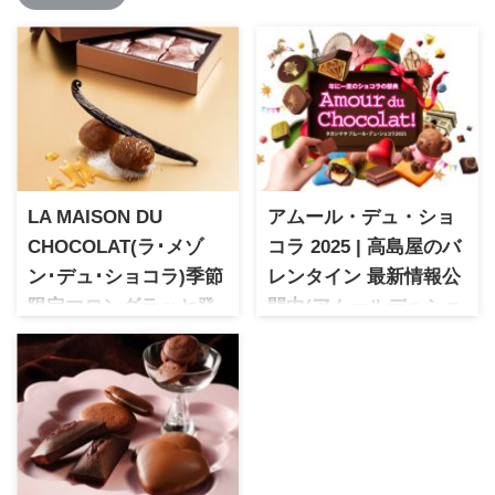
LA MAISON DU
アムール・デュ・ショ
CHOCOLAT(ラ･メゾ
コラ 2025 | 高島屋のバ
ン･デュ･ショコラ)季節
レンタイン 最新情報公
限定マロングラッセ発
開中(アムールデュショ
売開始
コラ) 12月17日更新版
この時期にだけ特別限定品と
アムール・デュ・ショコラ
して登場するフランスの高級
2025 | 高島屋主催の日本最大
ショコラティエ「ラ・メゾ
中のショコラの祭典
ン・デュ・ショコラ」のマロ
ングラッセ。高級感あるパッ
ケージにトリノ産の栗を使用