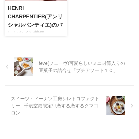
した極上のマロングラッセが
HENRI
販売開始です。
CHARPENTIER(アンリ
シャルパンティエ)のバ
レンタイン特集
フィナンシェ販売ギネス認定
記録のアンリシャルパンティ
エのバレンタイン情報をご紹
介。バレンタイン限定商品
feve(フェーヴ)可愛らしいミニ封筒入りの
と、期間限定送料無料キャン
豆菓子の詰合せ「プチアソート１０」
ペーンを実施中！
スイーツ・ドーナツ工房シレトコファクト
リー | 千歳空港限定♡恋する恋するクマゴ
ロン