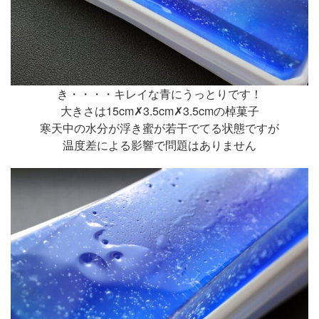
き・・・・キレイな青にうっとりです！
大きさは15cm✗3.5cm✗3.5cmの棹菓子
寒天中の水分が浮き蜜が若干でてる状態ですが
温度差による影響で問題はありません