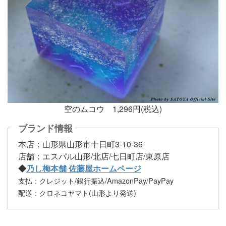
空のムコウ 1,296円(税込)
ブランド情報
本店：山形県山形市十日町3-10-36
店舗：エスパル山形/北店/七日町店/東原店
◆
乃し梅本舗 佐藤屋ホームページ
支払：クレジット/銀行振込/AmazonPay/PayPay
配送：クロネコヤマト(山形より発送)