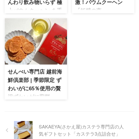
んわり飲み物いらず 極
激！バウムクーヘン
上バウムクーヘン を手
「妖精の森」
土産に
平成3年創業の北海道の人気ブ
ランド。「開拓おかき」が看
バウムクーヘン専門店よしや
板商品ですが、極上のしっと
岐阜県の厳選素材を使用しし
り感が特徴のバウムクーヘン
っとり＆ふわふわのバウムク
は濃厚で味わい深い贅沢な味
ーヘンが自慢。飲み物要らず
わいが楽しめます。
の極上の味わいで贈り物にも
人気です
せんべい専門店 越前海
鮮倶楽部 | 季節限定 ず
わいがに65％使用の贅
沢ずわいがに煎餅
新鮮な海の幸を新鮮なうちに
煎餅にするこだわり品質が魅
力のせんべい専門ブランド越
前海鮮倶楽部。高級食材であ
SAKAEYA(さかえ屋)カステラ専門店の人
るずわいがにを65％も使用し
気ギフトセット「カステラ3点詰合せ」
た贅沢なずわいがにせんべい