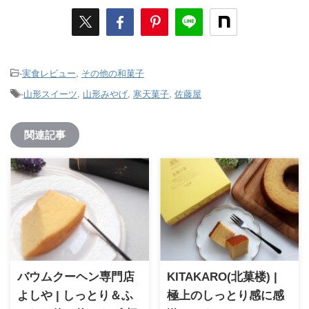
-
実食レビュー
,
その他の和菓子
-
山形スイーツ
,
山形みやげ
,
寒天菓子
,
佐藤屋
関連記事
バウムクーヘン専門店
KITAKARO(北菓楼) |
よしや | しっとり＆ふ
極上のしっとり感に感