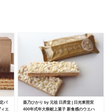
限定パ
葵乃ひかり by 元祖 日昇堂 | 日光東照宮
ヴィエ
400年式年大祭献上菓子 新食感のウエハ