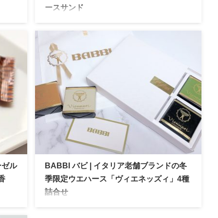
ースサンド
ィ」か
葵乃ひかり | 日光東照宮400年式年大祭献上菓子
が登
五穀豊穣を願い栃木県産コシヒカリを使用した
2種類
新食感のウエハースサンド
ーゼル
BABBI バビ | イタリア老舗ブランドの冬
香
季限定ウエハース「ヴィエネッズィ」4種
詰合せ
ルクリ
BABBI （バビ）の冬季限定ウエハース「ヴィエ
のハ
ネッズィ」4種詰合せを実食レビュー。チョコレ