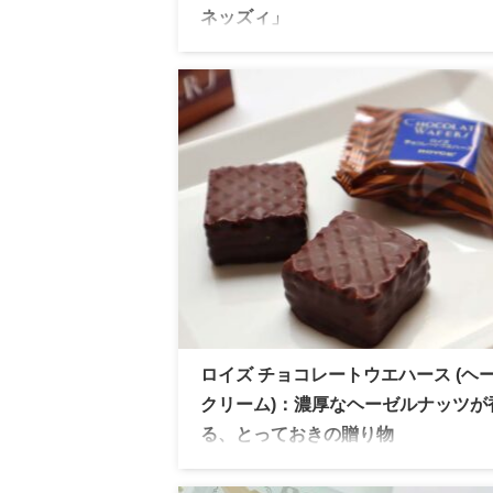
ネッズィ」
BABBI （バビ）の代表作「ヴィエネッズ
ら、2025年バレンタイン限定パッケージ
場。冬季限定で楽しめるウエハース菓子を
食べ比べレビューします。
ロイズ チョコレートウエハース (ヘ
クリーム)：濃厚なヘーゼルナッツが
る、とっておきの贈り物
ロイズ チョコレートウエハース、ヘーゼ
ームが絶品！サクサク食感と濃厚クリーム